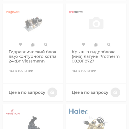
Гидравлический блок
Крышка гидроблока
двухконтурного котла
(низ) латунь Protherm
24кВт Viessmann
0020118727
7831326 (новый
7833960)
НЕТ В НАЛИЧИИ
НЕТ В НАЛИЧИИ
Цена по запросу
Цена по запросу