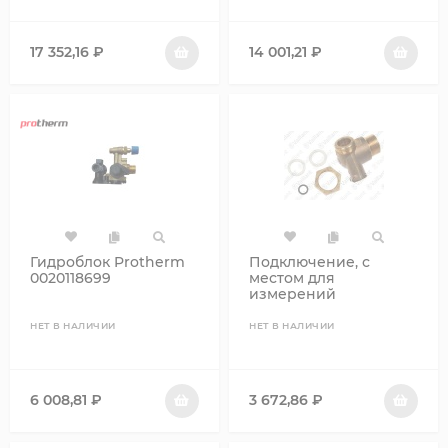
17 352,16
₽
14 001,21
₽
Гидроблок Protherm
Подключение, с
0020118699
местом для
измерений
НЕТ В НАЛИЧИИ
НЕТ В НАЛИЧИИ
6 008,81
₽
3 672,86
₽