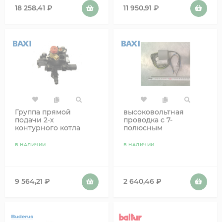
18 258,41
₽
11 950,91
₽
Группа прямой
высоковольтная
подачи 2-х
проводка с 7-
контурного котла
полюсным
коннектором
В НАЛИЧИИ
В НАЛИЧИИ
9 564,21
₽
2 640,46
₽