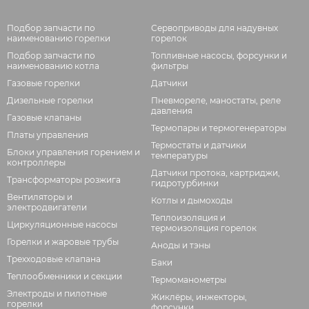
Подбор запчасти по
Сервоприводы для надувных
наименованию горелки
горелок
Подбор запчасти по
Топливные насосы, форсунки и
наименованию котла
фильтры
Газовые горелки
Датчики
Дизельные горелки
Пневмореле, маностаты, реле
давления
Газовые клапаны
Термопары и термогенераторы
Платы управления
Термостаты и датчики
Блоки управления горением и
температуры
контроллеры
Датчики протока, картриджи,
Трансформаторы розжига
гидротурбинки
Вентиляторы и
Котлы и дымоходы
электродвигатели
Теплоизоляция и
Циркуляционные насосы
термоизоляция горелок
Горелки и жаровые трубы
Аноды и тэны
Трехходовые клапана
Баки
Теплообменники и секции
Термоманометры
Электроды и пилотные
Жиклёры, инжекторы,
горелки
форсунки