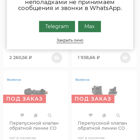
неполадками не принимаем
сообщения и звонки в WhatsApp.
Обратный клапан -
Байпас для Vaillant
(пластик)
0010028798
Telegram
Max
НЕТ В НАЛИЧИИ
НЕТ В НАЛИЧИИ
Закрыть окно
2 260,56
₽
1 938,66
₽
ПОД ЗАКАЗ
ПОД ЗАКАЗ
Перепускной клапан
Перепускной клапан
обратной линии СО
обратной линии СО
НЕТ В НАЛИЧИИ
НЕТ В НАЛИЧИИ