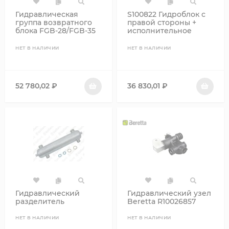
Гидравлическая
S100822 Гидроблок с
группа возвратного
правой стороны +
блока FGB-28/FGB-35
исполнительное
Wolf 2072163
устройство + датчик
давления
НЕТ В НАЛИЧИИ
НЕТ В НАЛИЧИИ
52 780,02
₽
36 830,01
₽
Гидравлический
Гидравлический узел
разделитель
Beretta R10026857
НЕТ В НАЛИЧИИ
НЕТ В НАЛИЧИИ