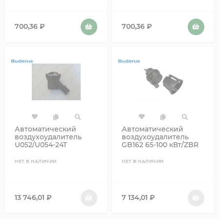
700,36
₽
700,36
₽
Автоматический
Автоматический
воздухоудалитель
воздухоудалитель
U052/U054-24T
GB162 65-100 кВт/ZBR
65-98-2 (пластик)
8738900323
НЕТ В НАЛИЧИИ
НЕТ В НАЛИЧИИ
13 746,01
₽
7 134,01
₽