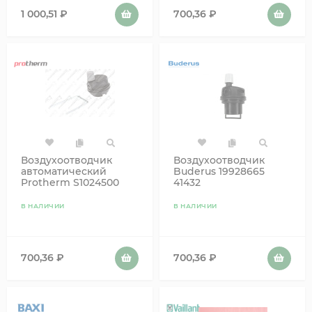
1 000,51
₽
700,36
₽
Воздухоотводчик
Воздухоотводчик
автоматический
Buderus 19928665
Protherm S1024500
41432
0020018569
В НАЛИЧИИ
В НАЛИЧИИ
700,36
₽
700,36
₽