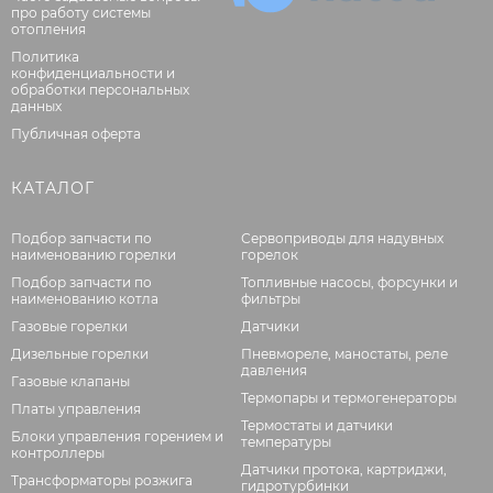
про работу системы
отопления
Политика
конфиденциальности и
обработки персональных
данных
Публичная оферта
КАТАЛОГ
Подбор запчасти по
Сервоприводы для надувных
наименованию горелки
горелок
Подбор запчасти по
Топливные насосы, форсунки и
наименованию котла
фильтры
Газовые горелки
Датчики
Дизельные горелки
Пневмореле, маностаты, реле
давления
Газовые клапаны
Термопары и термогенераторы
Платы управления
Термостаты и датчики
Блоки управления горением и
температуры
контроллеры
Датчики протока, картриджи,
Трансформаторы розжига
гидротурбинки