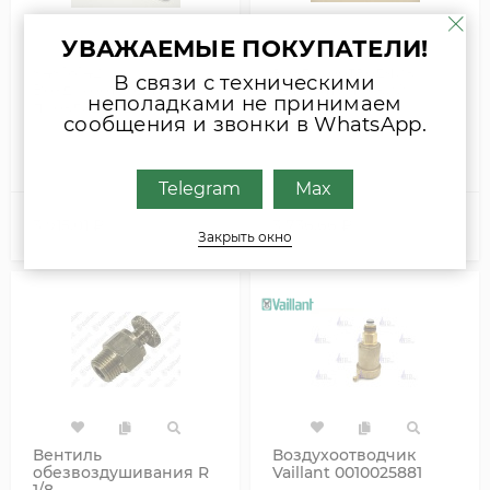
УВАЖАЕМЫЕ ПОКУПАТЕЛИ!
94918142
воздухоотводчик
В связи с техническими
Воздухоотводчик +
автоматический
неполадками не принимаем
прокладка для
сообщения и звонки в WhatsApp.
настенного котла De
Dietrich
НЕТ В НАЛИЧИИ
НЕТ В НАЛИЧИИ
Telegram
Max
3 915,01
₽
3 736,66
₽
Закрыть окно
Вентиль
Воздухоотводчик
обезвоздушивания R
Vaillant 0010025881
1/8