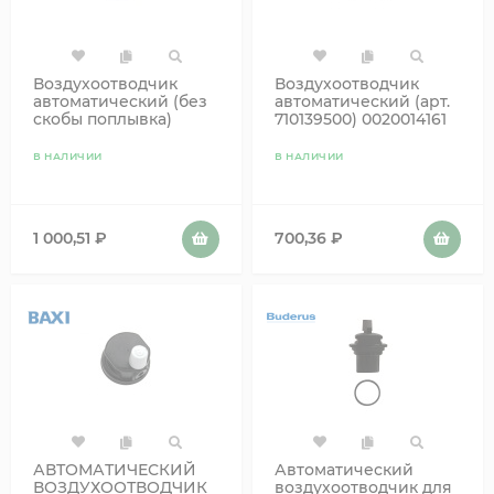
Воздухоотводчик
Воздухоотводчик
автоматический (без
автоматический (арт.
скобы поплывка)
710139500) 0020014161
607290 Baxi
6DEGASAT00 65104703
87185050390 BI1212
В НАЛИЧИИ
В НАЛИЧИИ
1 000,51
₽
700,36
₽
АВТОМАТИЧЕСКИЙ
Автоматический
ВОЗДУХООТВОДЧИК
воздухоотводчик для