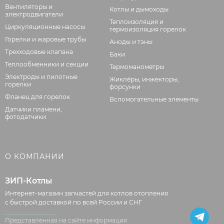
Вентиляторы и
Котлы и дымоходы
электродвигатели
Теплоизоляция и
Циркуляционные насосы
термоизоляция горелок
Горелки и жаровые трубы
Аноды и тэны
Трехходовые клапана
Баки
Теплообменники и секции
Термоманометры
Электроды и пилотные
Жиклёры, инжекторы,
горелки
форсунки
Фланец для горелок
Вспомогательные элементы
Датчики пламени,
фотодатчики
О КОМПАНИИ
ЗИП-Котлы
Интернет-магазин запчастей для котлов отопления
с быстрой доставкой по всей России и СНГ
Представленная на сайте информация