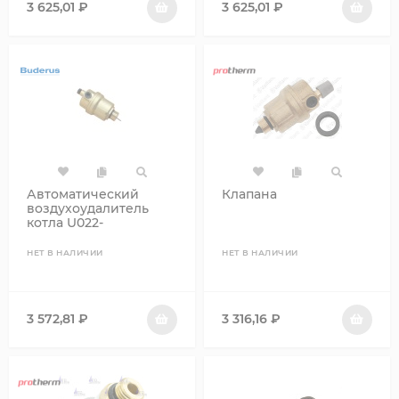
3 625,01
₽
3 625,01
₽
Автоматический
Клапана
воздухоудалитель
котла U022-
24К_ZSA24-2_ZWA24-2
НЕТ В НАЛИЧИИ
НЕТ В НАЛИЧИИ
3 572,81
₽
3 316,16
₽