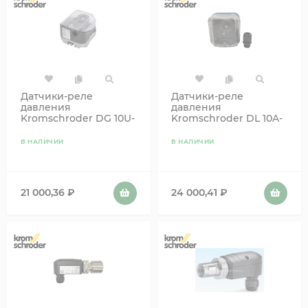
Датчики-реле
Датчики-реле
давления
давления
Kromschroder DG 10U-
Kromschroder DL 10A-
3 32 84447318
3Z code 84447477
В НАЛИЧИИ
В НАЛИЧИИ
21 000,36
₽
24 000,41
₽