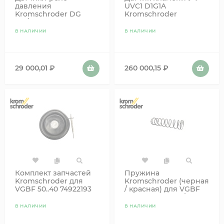
давления
UVC1 D1G1A
Kromschroder DG
Kromschroder
150/300VC4-6W
84320301
84448935
В НАЛИЧИИ
В НАЛИЧИИ
29 000,01
₽
260 000,15
₽
Комплект запчастей
Пружина
Kromschroder для
Kromschroder (черная
VGBF 50..40 74922193
/ красная) для VGBF
624.385.028
25-40 (100-160 мбар) · и
VAR 25-40 (101-150
В НАЛИЧИИ
В НАЛИЧИИ
мбар) 75438978