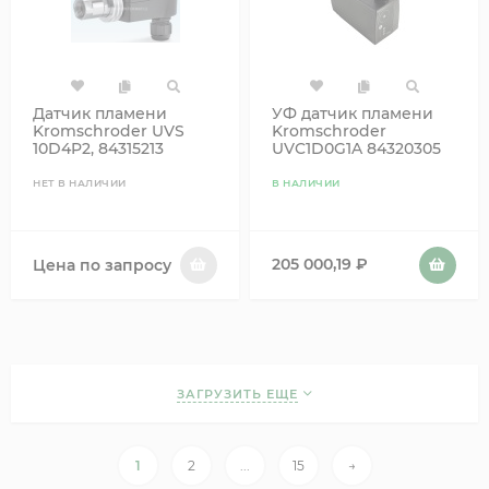
Датчик пламени
УФ датчик пламени
Kromschroder UVS
Kromschroder
10D4P2, 84315213
UVC1D0G1A 84320305
НЕТ В НАЛИЧИИ
В НАЛИЧИИ
205 000,19
₽
Цена по запросу
ЗАГРУЗИТЬ ЕЩЕ
1
2
...
15
→