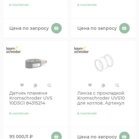
05176020
В НАЛИЧИИ
В НАЛИЧИИ
Цена по запросу
Цена по запросу
Датчик пламени
Линза с прокладкой
Kromschroder UVS
Kromschroder UVS10
10D5G1 84315214
для котлов. Артикул
624.457.001 (74960611)
В НАЛИЧИИ
В НАЛИЧИИ
95 000,11
₽
Цена по запросу