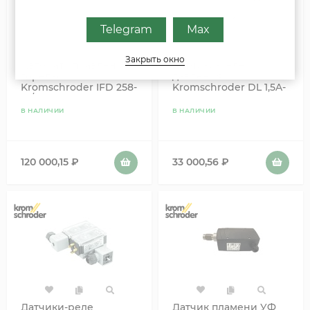
Telegram
Max
Закрыть окно
Автомат управления
Датчики-реле
горелкой
давления
Kromschroder IFD 258-
Kromschroder DL 1,5A-
10/1Q 84621450
3Z 84444411
В НАЛИЧИИ
В НАЛИЧИИ
120 000,15
₽
33 000,56
₽
Датчики-реле
Датчик пламени УФ