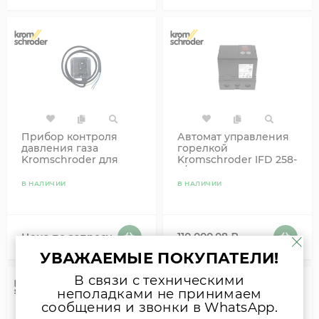
Прибор контроля
Автомат управления
давления газа
горелкой
Kromschroder для
Kromschroder IFD 258-
котлов Buderus (для
5/1Q 84621430
G124/G234) 5176020
В НАЛИЧИИ
В НАЛИЧИИ
110 000,08
₽
Цена по запросу
УВАЖАЕМЫЕ ПОКУПАТЕЛИ!
В связи с техническими
неполадками не принимаем
сообщения и звонки в WhatsApp.