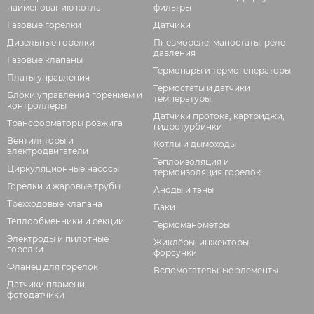
наименованию котла
фильтры
Газовые горелки
Датчики
Дизельные горелки
Пневмореле, маностаты, реле
давления
Газовые клапаны
Термопары и термогенераторы
Платы управления
Термостаты и датчики
Блоки управления горением и
температуры
контроллеры
Датчики протока, картриджи,
Трансформаторы розжига
гидротурбинки
Вентиляторы и
Котлы и дымоходы
электродвигатели
Теплоизоляция и
Циркуляционные насосы
термоизоляция горелок
Горелки и жаровые трубы
Аноды и тэны
Трехходовые клапана
Баки
Теплообменники и секции
Термоманометры
Электроды и пилотные
Жиклёры, инжекторы,
горелки
форсунки
Фланец для горелок
Вспомогательные элементы
Датчики пламени,
фотодатчики