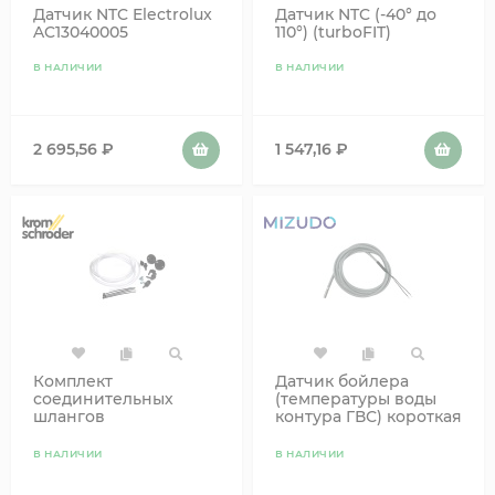
Датчик NTC Electrolux
Датчик NTC (-40° до
AC13040005
110°) (turboFIT)
В НАЛИЧИИ
В НАЛИЧИИ
2 695,56
₽
1 547,16
₽
Комплект
Датчик бойлера
соединительных
(температуры воды
шлангов
контура ГВС) короткая
Kromschroder для DG,
гильза L2000 10кОм
DL 74912952
Mizudo Moguchi
В НАЛИЧИИ
В НАЛИЧИИ