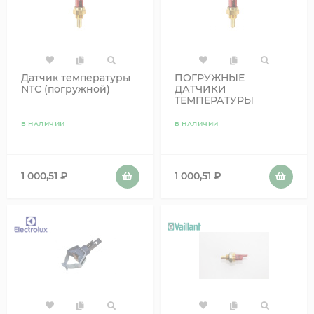
Датчик температуры
ПОГРУЖНЫЕ
NTC (погружной)
ДАТЧИКИ
ТЕМПЕРАТУРЫ
BRAHMA ST06 Z
ЧЕРНЫЙ G1/8 CH13
В НАЛИЧИИ
В НАЛИЧИИ
1 000,51
₽
1 000,51
₽