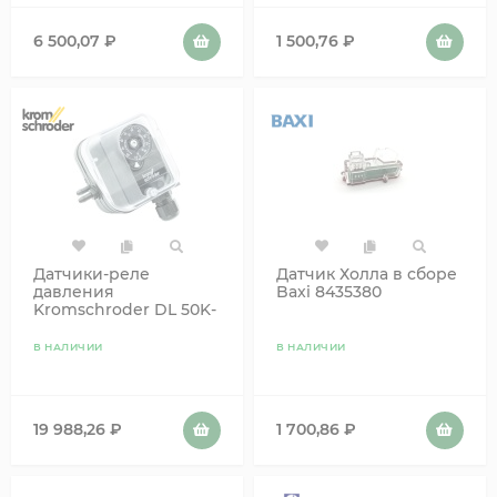
6 500,07
₽
1 500,76
₽
Датчики-реле
Датчик Холла в сборе
давления
Baxi 8435380
Kromschroder DL 50K-
3 84444816
В НАЛИЧИИ
В НАЛИЧИИ
19 988,26
₽
1 700,86
₽