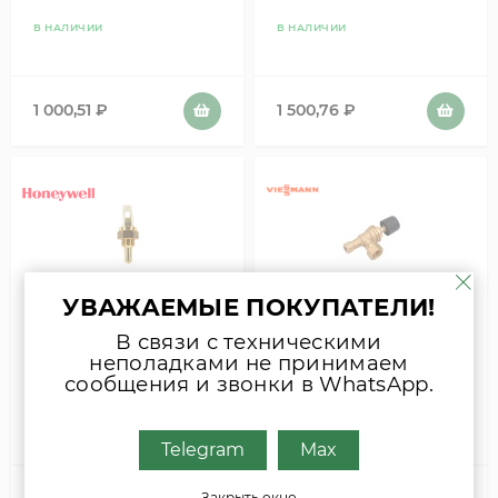
В НАЛИЧИИ
В НАЛИЧИИ
1 000,51
₽
1 500,76
₽
УВАЖАЕМЫЕ ПОКУПАТЕЛИ!
В связи с техническими
Датчик температуры
Кран заполнения
неполадками не принимаем
NTC 8434820 (SO11013,
Viessmann 7825984
87004000140,
сообщения и звонки в WhatsApp.
534.220.701) Honeywell
/ Resideo
В НАЛИЧИИ
В НАЛИЧИИ
Telegram
Max
Закрыть окно