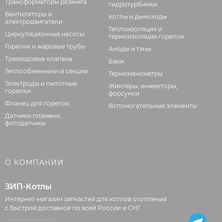
Трансформаторы розжига
гидротурбинки
Вентиляторы и
Котлы и дымоходы
электродвигатели
Теплоизоляция и
Циркуляционные насосы
термоизоляция горелок
Горелки и жаровые трубы
Аноды и тэны
Трехходовые клапана
Баки
Теплообменники и секции
Термоманометры
Электроды и пилотные
Жиклёры, инжекторы,
горелки
форсунки
Фланец для горелок
Вспомогательные элементы
Датчики пламени,
фотодатчики
О КОМПАНИИ
ЗИП-Котлы
Интернет-магазин запчастей для котлов отопления
с быстрой доставкой по всей России и СНГ