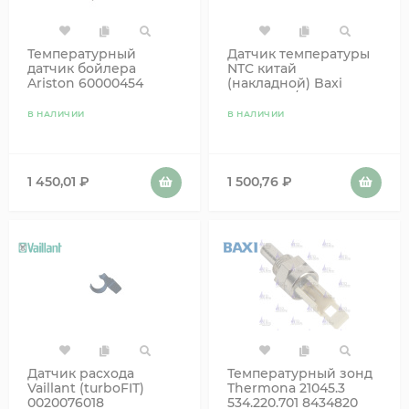
Температурный
Датчик температуры
датчик бойлера
NTC китай
Ariston 60000454
(накладной) Baxi
8435360 3/4
В НАЛИЧИИ
В НАЛИЧИИ
1 450,01
₽
1 500,76
₽
Датчик расхода
Температурный зонд
Vaillant (turboFIT)
Thermona 21045.3
0020076018
534.220.701 8434820