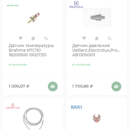
Датчик температуры
Датчик давления
Brahma NTC110
Vaillant,Electrolux,Prother
18200500 10027351
AB13050011
65104338 710056200
В НАЛИЧИИ
В НАЛИЧИИ
1 000,07
₽
1 700,86
₽