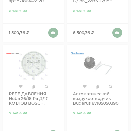
арт.87186445920
12/18K_WBN-12/18H
Аналог
87186432640
В НАЛИЧИИ
В НАЛИЧИИ
1 500,76
₽
6 500,36
₽
РЕЛЕ ДАВЛЕНИЯ
Автоматический
Huba 26/18 Pa ДЛЯ
воздухоотводчик
КОТЛОВ BOSCH,
Buderus 87185050390
BUDERUS 87161567440
В НАЛИЧИИ
В НАЛИЧИИ