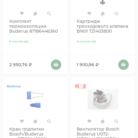
Комплект
Картридж
термоизоляции
трехходового клапана
Buderus 87186446360
BN01 721403800
65104314 87186445620
В НАЛИЧИИ
В НАЛИЧИИ
2 950,76
₽
1 900,96
₽
Кран подпитки
Вентилятор Bosch
Bosch/Buderus
Buderus U072-