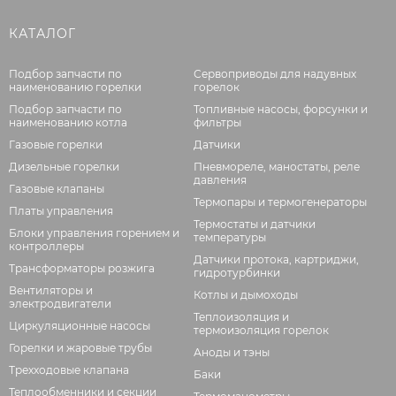
КАТАЛОГ
Подбор запчасти по
Сервоприводы для надувных
наименованию горелки
горелок
Подбор запчасти по
Топливные насосы, форсунки и
наименованию котла
фильтры
Газовые горелки
Датчики
Дизельные горелки
Пневмореле, маностаты, реле
давления
Газовые клапаны
Термопары и термогенераторы
Платы управления
Термостаты и датчики
Блоки управления горением и
температуры
контроллеры
Датчики протока, картриджи,
Трансформаторы розжига
гидротурбинки
Вентиляторы и
Котлы и дымоходы
электродвигатели
Теплоизоляция и
Циркуляционные насосы
термоизоляция горелок
Горелки и жаровые трубы
Аноды и тэны
Трехходовые клапана
Баки
Теплообменники и секции