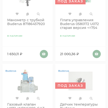
ПОД ЗАКАЗ
Манометр с трубкой
Плата управления
Buderus 87186457920
Buderus 0580172 U072
старая версия <=754
87186496780
87186477870
В НАЛИЧИИ
В НАЛИЧИИ
1 650,11
₽
21 000,36
₽
ПОД ЗАКАЗ
Газовый клапан
Датчик температуры