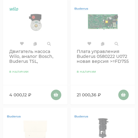
Двигатель насоса
Плата управления
Wilo, аналог Bosch,
Buderus 0580222 U072
Buderus TSL,
новая версия >=FD755
87186481810
87186477370
87186457900
87186496780
В НАЛИЧИИ
В НАЛИЧИИ
871864450600
4 000,12
₽
21 000,36
₽