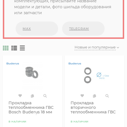
комплектующих, присылайте название
модели и детали, фото шильда оборудования
или запчасти
MAX
TELEGRAM
Новые и популярные
Прокладка
Прокладка
теплообменника ГВС
вторичного
Bosch Buderus 18 мм
теплообменника ГВС
87167710030 большая
Bosch Buderus
87167713250 маленькая
В НАЛИЧИИ
В НАЛИЧИИ