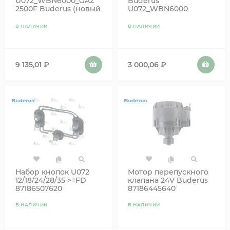
U072_WBN6000_GAZ
Buderus
2500F Buderus (новый
U072_WBN6000
8737602856)
87186439430
В НАЛИЧИИ
В НАЛИЧИИ
9 135,01
₽
3 000,06
₽
Набор кнопок U072
Мотор перепускного
12/18/24/28/35 >=FD
клапана 24V Buderus
87186507620
87186445640
В НАЛИЧИИ
В НАЛИЧИИ