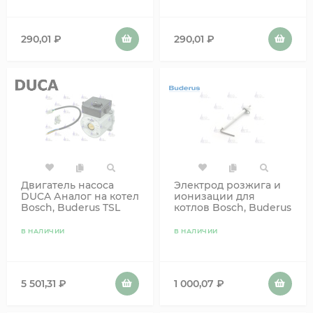
290,01
₽
290,01
₽
Двигатель насоса
Электрод розжига и
DUCA Аналог на котел
ионизации для
Bosch, Buderus TSL
котлов Bosch, Buderus
87186481810
(1 шт) 8718644302
87186457900
В НАЛИЧИИ
В НАЛИЧИИ
5 501,31
₽
1 000,07
₽