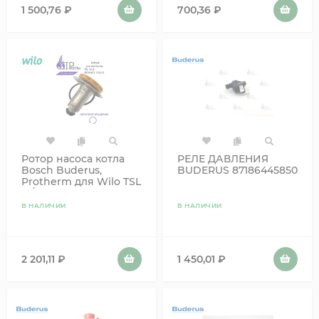
1 500,76
₽
700,36
₽
Ротор насоса котла
РЕЛЕ ДАВЛЕНИЯ
Bosch Buderus,
BUDERUS 87186445850
Protherm для Wilo TSL
12/5, INTVACL 15-5
В НАЛИЧИИ
В НАЛИЧИИ
2 201,11
₽
1 450,01
₽