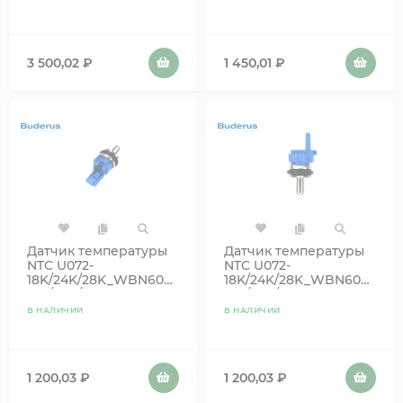
3 500,02
₽
1 450,01
₽
Датчик температуры
Датчик температуры
NTC U072-
NTC U072-
18K/24K/28K_WBN6000-
18K/24K/28K_WBN6000-
18C/24C/28C Buderus
18C/24C/28C (старый
(новый 87186504540)
87186445820) Новое
В НАЛИЧИИ
В НАЛИЧИИ
87186445820 до 2018
поколение после 2018
1 200,03
₽
1 200,03
₽