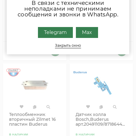
В связи с техническими
неполадками не принимаем
Теплообменник
ВТОРИЧНЫЙ
вторичный SWEP 12
ТЕПЛООБМЕННИК 16
сообщения и звонки в WhatsApp.
пласти на газовый
ПЛАСТИН
котел Bosch
BUDERUS/BOSCH
87186446230
87186446250
В НАЛИЧИИ
В НАЛИЧИИ
Telegram
Max
Закрыть окно
4 500,81
₽
4 000,12
₽
Теплообменник
Датчик холла
вторичный Zilmet 16
Bosch,Buderus
пластин Buderus
арт.20491109/87186445780
87186446250
В НАЛИЧИИ
В НАЛИЧИИ