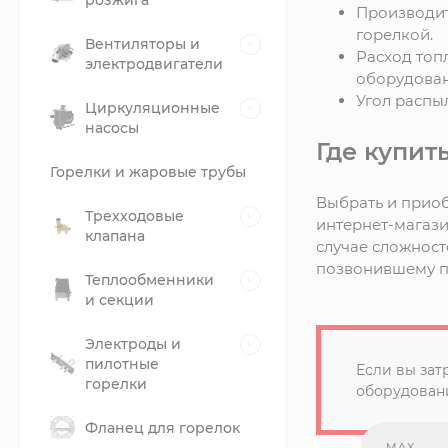
розжига
Производит
горелкой.
Вентиляторы и
Расход топ
электродвигатели
оборудован
Угол распы
Циркуляционные
насосы
Где купит
Горелки и жаровые трубы
Выбрать и приоб
Трехходовые
интернет-магази
клапана
случае сложност
позвонившему п
Теплообменники
и секции
Электроды и
пилотные
Если вы зат
горелки
оборудовани
Фланец для горелок
MAX