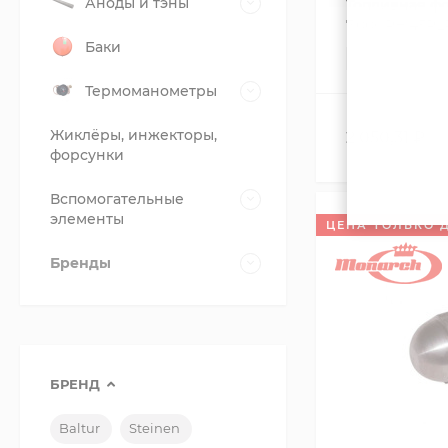
Аноды и тэны
Топливная фо
7.00GPH,45PL
Баки
В НАЛИЧИИ
Термоманометры
Жиклёры, инжекторы,
2 050,31
₽
форсунки
Вспомогательные
элементы
ЦЕНА ТОЛЬКО 
Бренды
БРЕНД
Baltur
Steinen