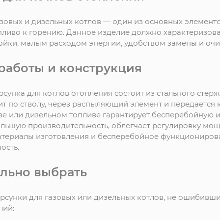
зовых и дизельных котлов — один из основных элементо
опливо к горению. Данное изделие должно характеризо
ойки, малым расходом энергии, удобством замены и очи
работы и конструкция
рсунка для котлов отопления состоит из стального сте
т по стволу, через распыляющий элемент и передается к
азе или дизельном топливе гарантирует бесперебойную 
льшую производительность, облегчает регулировку мощн
атериалы изготовления и бесперебойное функциониров
ость.
ильно выбрать
рсунки для газовых или дизельных котлов, не ошибивш
лий: