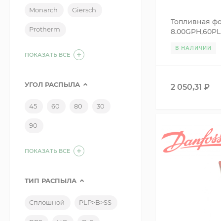
Monarch
Giersch
Топливная ф
Protherm
8.00GPH,60PL
732.892.087
В НАЛИЧИИ
ПОКАЗАТЬ ВСЕ
УГОЛ РАСПЫЛА
2 050,31
₽
45
60
80
30
90
ПОКАЗАТЬ ВСЕ
ТИП РАСПЫЛА
Сплошной
PLP>B>SS