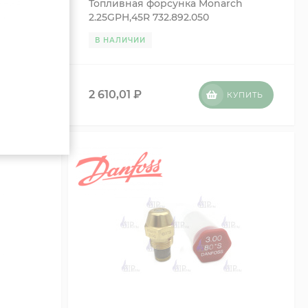
ьная
Топливная форсунка Monarch
сс
2.25GPH,45R 732.892.050
92.186
В НАЛИЧИИ
2 610,01
₽
УПИТЬ
КУПИТЬ