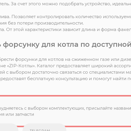
ель. За счет этого можно подобрать устройство, идеа
лива. Позволяет контролировать количество используем
ия без потери производительности.
ла. От этой характеристики зависит длина и форма факел
ь форсунку для котла по доступно
рести форсунки для котлов на сжиженном газе или диз
не «ZIP-Котлы». Каталог предоставляет широкий ассорт
ей с выбором достаточно связаться со специалистами ма
редоставят бесплатную консультацию и помогут найти 
рудняетесь с выбором комплектующих, присылайте названи
я или запчасти
TELEGRAM