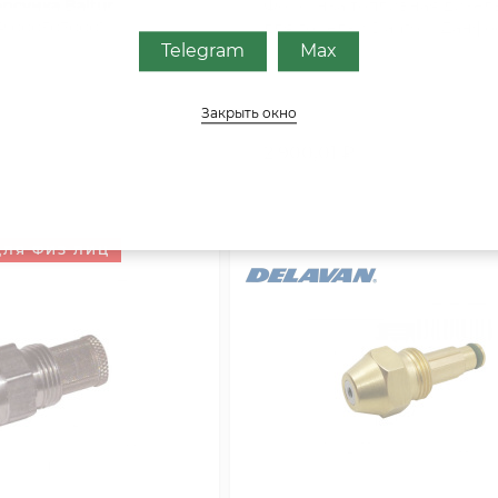
рсунка Baltur
Форсунка топливная дизел
P 0005070001
для горелки Danfoss Данфо
31.50GPH,80В 030B0255 327.8
Telegram
Max
В НАЛИЧИИ
Закрыть окно
2 900,01
₽
КУПИТЬ
К
ДЛЯ ФИЗ ЛИЦ