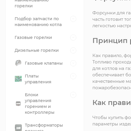
наименованию
горелки
Форсунки для га
Подбор запчасти по
часть готовит т
наименованию котла
легкостью настр
Газовые горелки
Принцип 
Дизельные горелки
Как правило, фо
Топливо проходи
Газовые клапаны
для котлов на г
обеспечивает бо
Платы
качественные м
управления
пожаробезопасн
Блоки
управления
Как прав
горением и
контроллеры
Чтобы купить фо
параметры изде
Трансформаторы