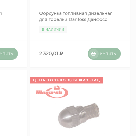
n
Форсунка топливная дизельная
для горелки Danfoss Данфосс
3.00GPH,80S 030F8140 327.892.129
В НАЛИЧИИ
2 320,01
₽
УПИТЬ
КУПИТЬ
ЦЕНА ТОЛЬКО ДЛЯ ФИЗ ЛИЦ