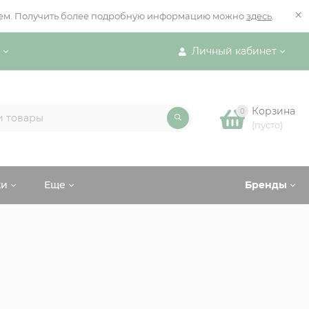
×
ением. Получить более подробную информацию можно
здесь
.
Личный кабинет
Корзина
0
(пусто)
ки
Еще
Бренды