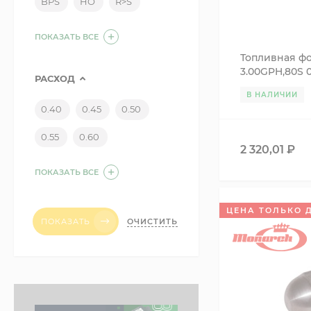
BPS
HO
R>S
ПОКАЗАТЬ ВСЕ
Топливная фо
3.00GPH,80S 0
РАСХОД
В НАЛИЧИИ
0.40
0.45
0.50
0.55
0.60
2 320,01
₽
ПОКАЗАТЬ ВСЕ
ЦЕНА ТОЛЬКО 
ОЧИСТИТЬ
ПОКАЗАТЬ