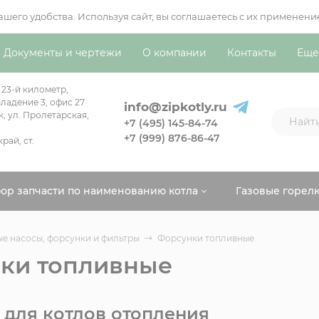
вашего удобства. Используя сайт, вы соглашаетесь с их примен
Документы и чертежи
О компании
Контакты
Еще
 23-й километр,
ладение 3, офис 27
info@zipkotly.ru
к, ул. Пролетарская,
+7 (495) 145-84-74
+7 (999) 876-86-47
рай, ст.
ор запчасти по наименованию котла
Газовые горел
е насосы, форсунки и фильтры
Форсунки топливные
ки топливные
 для котлов отопления