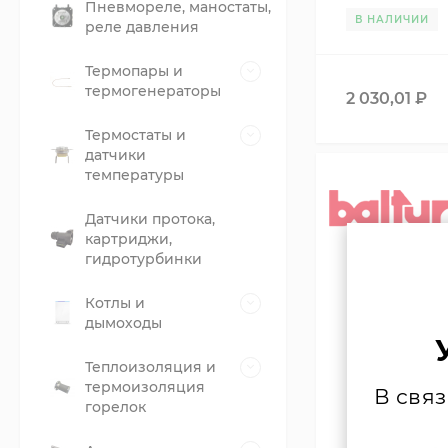
Пневмореле, маностаты,
В НАЛИЧИИ
реле давления
Термопары и
термогенераторы
2 030,01
₽
Термостаты и
датчики
температуры
Датчики протока,
картриджи,
гидротурбинки
Котлы и
дымоходы
Теплоизоляция и
термоизоляция
В свя
горелок