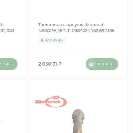
ch
Топливная форсунка Monarch
892.083
4.50GPH,45PLP 0984224 732.892.105
В НАЛИЧИИ
2 050,31
₽
УПИТЬ
КУПИТЬ