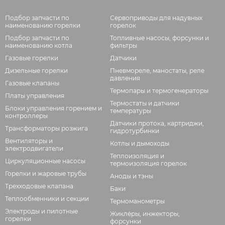
Подбор запчасти по
Сервоприводы для надувных
наименованию горелки
горелок
Подбор запчасти по
Топливные насосы, форсунки и
наименованию котла
фильтры
Газовые горелки
Датчики
Дизельные горелки
Пневмореле, маностаты, реле
давления
Газовые клапаны
Термопары и термогенераторы
Платы управления
Термостаты и датчики
Блоки управления горением и
температуры
контроллеры
Датчики протока, картриджи,
Трансформаторы розжига
гидротурбинки
Вентиляторы и
Котлы и дымоходы
электродвигатели
Теплоизоляция и
Циркуляционные насосы
термоизоляция горелок
Горелки и жаровые трубы
Аноды и тэны
Трехходовые клапана
Баки
Теплообменники и секции
Термоманометры
Электроды и пилотные
Жиклёры, инжекторы,
горелки
форсунки