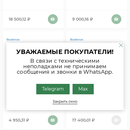
18 500,12
₽
9 000,16
₽
УВАЖАЕМЫЕ ПОКУПАТЕЛИ!
В связи с техническими
неполадками не принимаем
сообщения и звонки в WhatsApp.
Комплект
Насос
термоизоляции
U042/U044/U052/U054-
Telegram
Max
Buderus 87161018770
-24K_U052-28K
В НАЛИЧИИ
НЕТ В НАЛИЧИИ
Закрыть окно
4 950,31
₽
17 400,01
₽