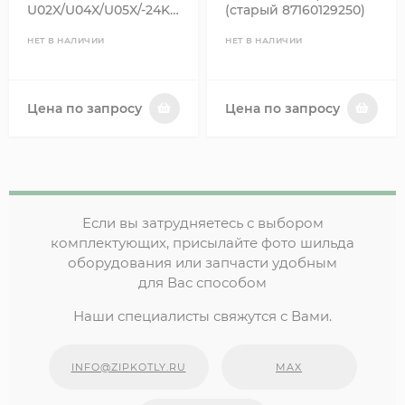
U02X/U04X/U05X/-24K/ZSA/ZWA-
(старый 87160129250)
24 87160102470
8737602881
НЕТ В НАЛИЧИИ
НЕТ В НАЛИЧИИ
Цена по запросу
Цена по запросу
Если вы затрудняетесь с выбором
комплектующих, присылайте фото шильда
оборудования или запчасти удобным
для Вас способом
Наши специалисты свяжутся с Вами.
INFO@ZIPKOTLY.RU
MAX