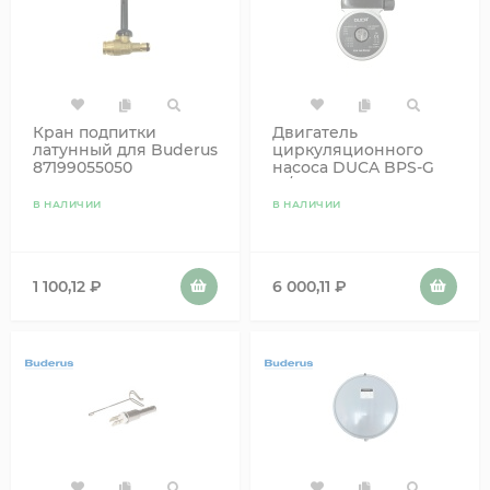
Кран подпитки
Двигатель
латунный для Buderus
циркуляционного
87199055050
насоса DUCA BPS-G
15/60 аналог Grundfos
В НАЛИЧИИ
В НАЛИЧИИ
1 100,12
₽
6 000,11
₽