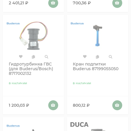
2 401,21
₽
700,36
₽
Гидротурбинка ГВС
Кран подпитки
(для Buderus/Bosch)
Buderus 87199055050
8717002132
87182234430 Аналог
В НАЛИЧИИ
В НАЛИЧИИ
1 200,03
₽
800,12
₽