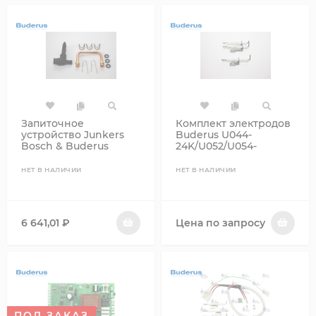
Запиточное
Комплект электродов
устройство Junkers
Buderus U044-
Bosch & Buderus
24K/U052/U054-
87199053340
24_28_24K_28K
19928643
НЕТ В НАЛИЧИИ
НЕТ В НАЛИЧИИ
6 641,01
₽
Цена по запросу
ПОД ЗАКАЗ