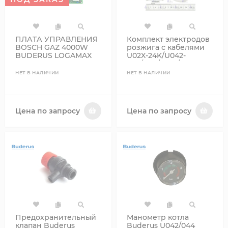
ПЛАТА УПРАВЛЕНИЯ
Комплект электродов
BOSCH GAZ 4000W
розжига с кабелями
BUDERUS LOGAMAX
U02X-24K/U042-
U042 (87160134660)
24K/ZSA/ZWA/ZWE
19928643 87199051490
НЕТ В НАЛИЧИИ
НЕТ В НАЛИЧИИ
Цена по запросу
Цена по запросу
Предохранительный
Манометр котла
клапан Buderus
Buderus U042/044