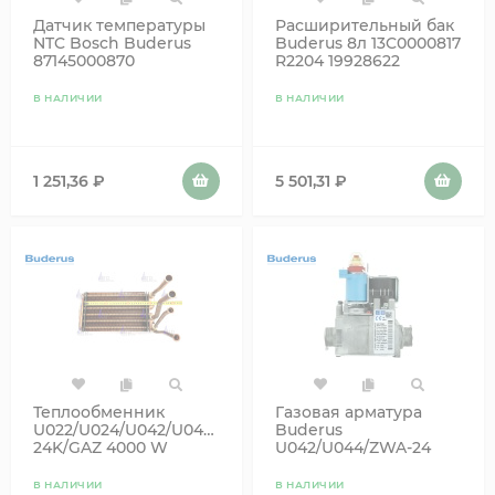
Датчик температуры
Расширительный бак
NTC Bosch Buderus
Buderus 8л 13C0000817
87145000870
R2204 19928622
87182234340
13C0000811 87161425020
В НАЛИЧИИ
В НАЛИЧИИ
1 251,36
₽
5 501,31
₽
Теплообменник
Газовая арматура
U022/U024/U042/U044/U052/U054-
Buderus
24K/GAZ 4000 W
U042/U044/ZWA-24
BUDERUS Без планки
(старый 87160108990)
8737602853
В НАЛИЧИИ
В НАЛИЧИИ