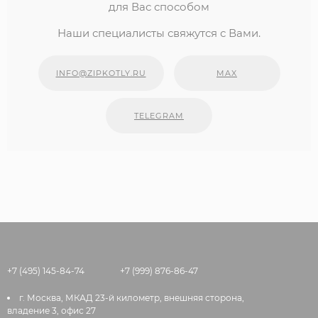
для Вас способом
Наши специалисты свяжутся с Вами.
INFO@ZIPKOTLY.RU
MAX
TELEGRAM
+7 (495) 145-84-74
+7 (999) 876-86-47
г. Москва, МКАД 23-й километр, внешняя сторона,
владение 3, офис 27