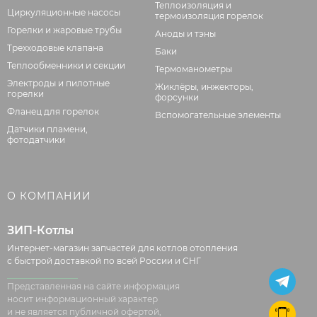
Теплоизоляция и
Циркуляционные насосы
термоизоляция горелок
Горелки и жаровые трубы
Аноды и тэны
Трехходовые клапана
Баки
Теплообменники и секции
Термоманометры
Электроды и пилотные
Жиклёры, инжекторы,
горелки
форсунки
Фланец для горелок
Вспомогательные элементы
Датчики пламени,
фотодатчики
О КОМПАНИИ
ЗИП-Котлы
Интернет-магазин запчастей для котлов отопления
с быстрой доставкой по всей России и СНГ
Представленная на сайте информация
носит информационный характер
и не является публичной офертой,