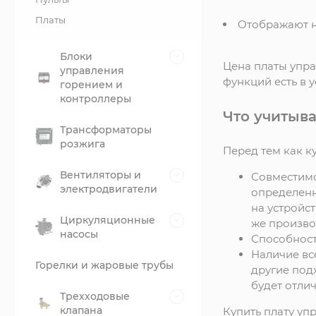
Платы
Отображают н
Блоки
Цена платы упра
управления
функций есть в 
горением и
контроллеры
Что учитыв
Трансформаторы
розжига
Перед тем как к
Вентиляторы и
Совместимо
электродвигатели
определенн
на устройс
Циркуляционные
же произво
насосы
Способност
Наличие вс
Горелки и жаровые трубы
другие под
будет отли
Трехходовые
клапана
Купить плату уп