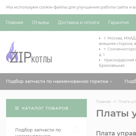
Мы используем cookie-файлы для улучшения работы сайта и 
Главная
Отзывы
Доставка и оплата
Гарантия
г. Москва, МКАД
внешняя сторона, в
г. Солнечногорс
д. 1
Краснодарский к
Брюховецкая
Подбор запчасти по наименованию горелки
Подб
Главная
Платы у
КАТАЛОГ ТОВАРОВ
Платы 
Подбор запчасти по
Плата управ