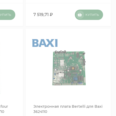
7 519,71
₽
УПИТЬ
КУПИТЬ
four
Электронная плата Bertelli для Baxi
710
3624110