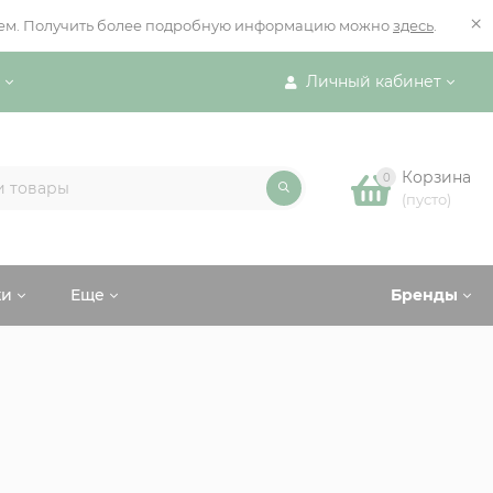
×
ением. Получить более подробную информацию можно
здесь
.
Личный кабинет
Корзина
0
(пусто)
ки
Еще
Бренды