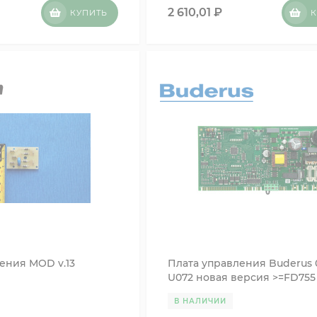
2 610,01
₽
КУПИТЬ
К
ения MOD v.13
Плата управления Buderus 
U072 новая версия >=FD755
87186477370 87186496780
В НАЛИЧИИ