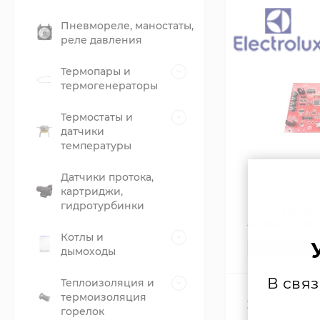
Пневмореле, маностаты,
реле давления
Термопары и
термогенераторы
Термостаты и
датчики
температуры
Датчики протока,
картриджи,
гидротурбинки
Плата управл
40002007 000
Котлы и
В НАЛИЧИИ
дымоходы
В свя
Теплоизоляция и
термоизоляция
24 000,41
₽
горелок