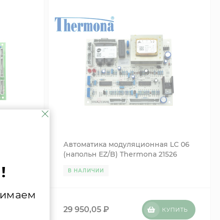
ll
Автоматика модуляционная LC 06
(напольн EZ/B) Thermona 21526
!
В НАЛИЧИИ
нимаем
29 950,05
₽
УПИТЬ
КУПИТЬ