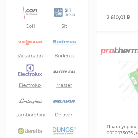
2 610,01
₽
Cofi
Sit
Viessmann
Buderus
Electrolux
Master
Lamborghini
Delavan
Плата управле
0020035036 д