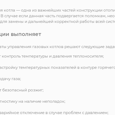
я котла — одна из важнейших частей конструкции отопи
В случае если данная часть подвергается поломкам, не
для замены и дальнейшей корректной работы всей сист
ции выполняет
аты управления газовых котлов решают следующие зада
 контроль температуры и давления теплоносителя;
астройку температурных показателей в контуре горячег
дачу газа;
 безопасный розжиг;
гностику на наличие неполадок;
варийное отключение в случае проблем с давлением;