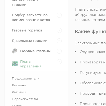
наименованию
горелки
Плата управлени
оборудованием. 
Подбор запчасти по
газовым котлом 
наименованию котла
Газовые горелки
Какие функ
Дизельные горелки
Электронные пл
Газовые клапаны
Осуществляют
Платы
Производят н
управления
Регулируют по
Предохранители
Обеспечивают
Дисплей
Разъемы
Проводят диа
Переключатели
Производят а
Пульты