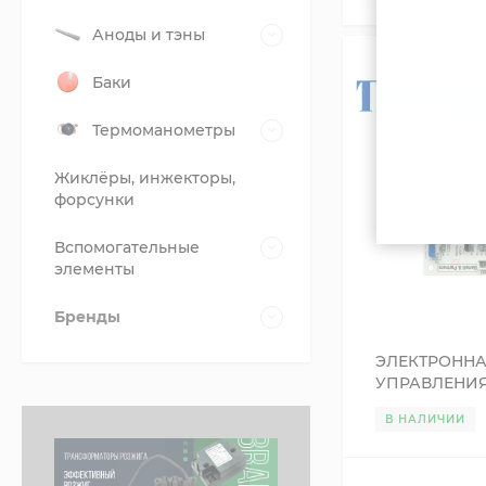
Аноды и тэны
Баки
Термоманометры
Жиклёры, инжекторы,
форсунки
Вспомогательные
элементы
Бренды
ЭЛЕКТРОННА
УПРАВЛЕНИЯ 
МОДУЛИРУЮ
В НАЛИЧИИ
EZ/B 21526