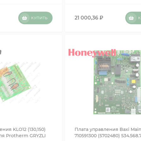
21 000,36
₽
КУПИТЬ
К
ния KLO12 (130,150)
Плата управления Baxi Main
ля Protherm GRYZLI
710591300 (5702480) 534.568.