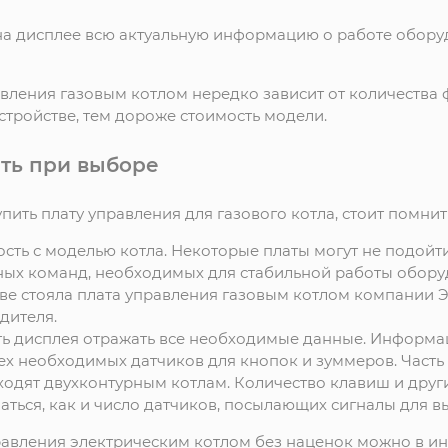
а дисплее всю актуальную информацию о работе обору
вления газовым котлом нередко зависит от количества
устройстве, тем дороже стоимость модели.
ать при выборе
упить плату управления для газового котла, стоит помни
сть с моделью котла. Некоторые платы могут не подойт
ых команд, необходимых для стабильной работы оборуд
тве стояла плата управления газовым котлом компании 
дителя.
ь дисплея отражать все необходимые данные. Информа
ех необходимых датчиков для кнопок и зуммеров. Часть
ходят двухконтурным котлам. Количество клавиш и друг
чаться, как и число датчиков, посылающих сигналы для
равления электрическим котлом без наценок можно в ин