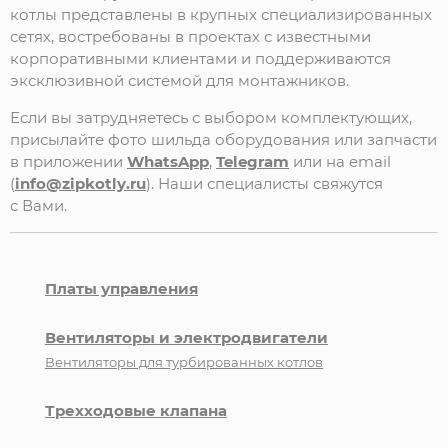
котлы
представлены
в
крупных
специализированных
сетях,
востребованы
в
проектах
с
известными
корпоративными
клиентами
и
поддерживаются
эксклюзивной
системой
для
монтажников.
Если вы затрудняетесь с выбором комплектующих,
присылайте фото шильда оборудования или запчасти
в приложении
WhatsApp
,
Telegram
или на email
(
info@zipkotly.ru
). Наши специалисты свяжутся
с Вами.
Платы управления
Вентиляторы и электродвигатели
Вентиляторы для турбированных котлов
Трехходовые клапана