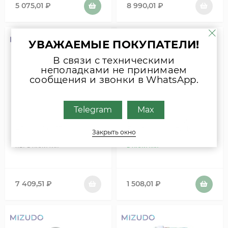
5 075,01
₽
8 990,01
₽
УВАЖАЕМЫЕ ПОКУПАТЕЛИ!
В связи с техническими
неполадками не принимаем
сообщения и звонки в WhatsApp.
Telegram
Max
Трехходовой клапан в
Картридж
сборе Mizudo
трехходового клапана
AD.02.01.0017
Elsotherm Mizudo
Закрыть окно
TVC101
НЕТ В НАЛИЧИИ
В НАЛИЧИИ
7 409,51
₽
1 508,01
₽