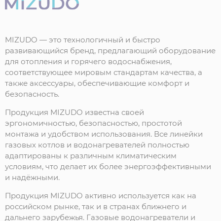
MIZUDO
— это
технологичный
и
быстро
развивающийся
бренд,
предлагающий
оборудование
для
отопления
и
горячего
водоснабжения,
соответствующее
мировым
стандартам
качества,
а
также
аксессуары,
обеспечивающие
комфорт
и
безопасность.
Продукция
MIZUDO
известна
своей
эргономичностью,
безопасностью,
простотой
монтажа
и
удобством
использования.
Все
линейки
газовых
котлов
и
водонагревателей
полностью
адаптированы
к
различным
климатическим
условиям,
что
делает
их
более
энергоэффективными
и
надёжными.
Продукция
MIZUDO
активно
используется
как
на
российском
рынке,
так
и
в
странах
ближнего
и
дальнего
зарубежья.
Газовые
водонагреватели
и