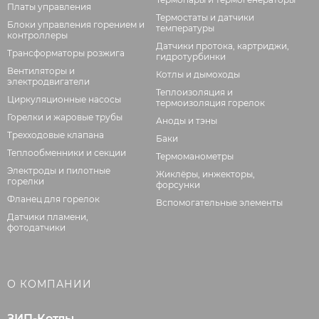
Платы управления
Термостаты и датчики
Блоки управления горением и
температуры
контроллеры
Датчики протока, картриджи,
Трансформаторы розжига
гидротурбинки
Вентиляторы и
Котлы и дымоходы
электродвигатели
Теплоизоляция и
Циркуляционные насосы
термоизоляция горелок
Горелки и жаровые трубы
Аноды и тэны
Трехходовые клапана
Баки
Теплообменники и секции
Термоманометры
Электроды и пилотные
Жиклёры, инжекторы,
горелки
форсунки
Фланец для горелок
Вспомогательные элементы
Датчики пламени,
фотодатчики
О КОМПАНИИ
ЗИП-Котлы