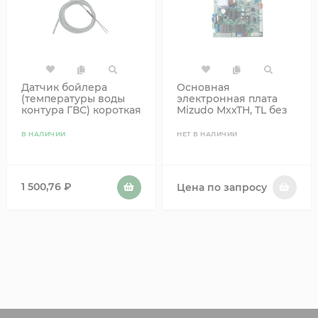
Датчик бойлера
Основная
(температуры воды
электронная плата
контура ГВС) короткая
Mizudo МххТН, TL без
гильза L2000 10кОм
Open Therm
Mizudo Moguchi
В НАЛИЧИИ
НЕТ В НАЛИЧИИ
1 500,76
₽
Цена по запросу