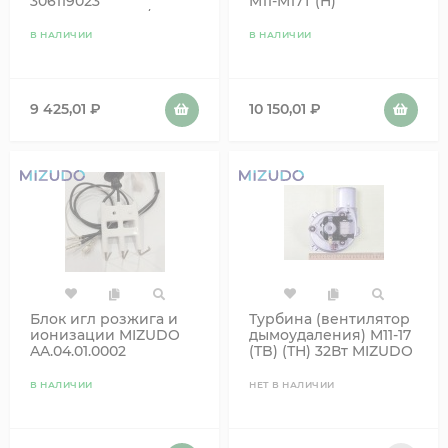
306119023
M11-M17Т (H)
30630500100116 /
(AB.08.01.0015) MIZUDO
MIZUDO AA.01.03.0001
AB.08.01.0027
В НАЛИЧИИ
В НАЛИЧИИ
9 425,01
₽
10 150,01
₽
Блок игл розжига и
Турбина (вентилятор
ионизации MIZUDO
дымоудаления) M11-17
AA.04.01.0002
(TB) (ТН) 32Вт MIZUDO
AA.01.02.0006
В НАЛИЧИИ
НЕТ В НАЛИЧИИ