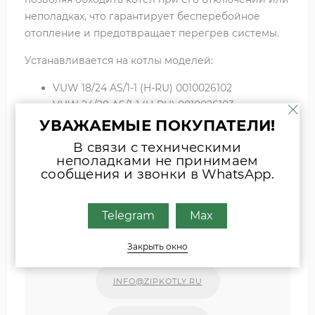
неполадках, что гарантирует бесперебойное
отопление и предотвращает перегрев системы.
Устанавливается на котлы моделей:
VUW 18/24 AS/1-1 (H-RU) 0010026102
VUW 24/28 AS/1-1 (H-RU) 0010026103
УВАЖАЕМЫЕ ПОКУПАТЕЛИ!
В связи с техническими
неполадками не принимаем
Если вы затрудняетесь с выбором
сообщения и звонки в WhatsApp.
комплектующих, присылайте фото
шильда оборудования или запчасти
удобным для Вас способом
Telegram
Max
Наши специалисты свяжутся с Вами.
Закрыть окно
INFO@ZIPKOTLY.RU