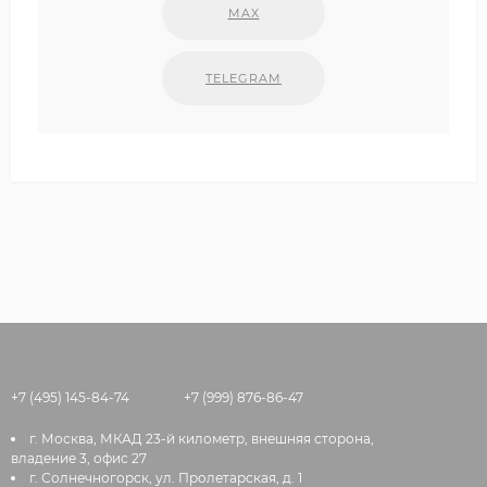
MAX
TELEGRAM
+7 (495) 145-84-74
+7 (999) 876-86-47
г. Москва, МКАД 23-й километр, внешняя сторона,
владение 3, офис 27
г. Солнечногорск, ул. Пролетарская, д. 1