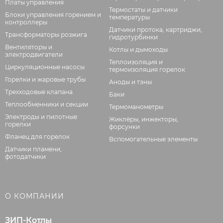
Платы управления
Термостаты и датчики
Блоки управления горением и
температуры
контроллеры
Датчики протока, картриджи,
Трансформаторы розжига
гидротурбинки
Вентиляторы и
Котлы и дымоходы
электродвигатели
Теплоизоляция и
Циркуляционные насосы
термоизоляция горелок
Горелки и жаровые трубы
Аноды и тэны
Трехходовые клапана
Баки
Теплообменники и секции
Термоманометры
Электроды и пилотные
Жиклёры, инжекторы,
горелки
форсунки
Фланец для горелок
Вспомогательные элементы
Датчики пламени,
фотодатчики
О КОМПАНИИ
ЗИП-Котлы