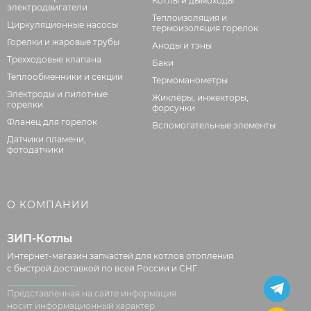
Котлы и дымоходы
электродвигатели
Теплоизоляция и
Циркуляционные насосы
термоизоляция горелок
Горелки и жаровые трубы
Аноды и тэны
Трехходовые клапана
Баки
Теплообменники и секции
Термоманометры
Электроды и пилотные
Жиклёры, инжекторы,
горелки
форсунки
Фланец для горелок
Вспомогательные элементы
Датчики пламени,
фотодатчики
О КОМПАНИИ
ЗИП-Котлы
Интернет-магазин запчастей для котлов отопления
с быстрой доставкой по всей России и СНГ
Представленная на сайте информация
носит информационный характер