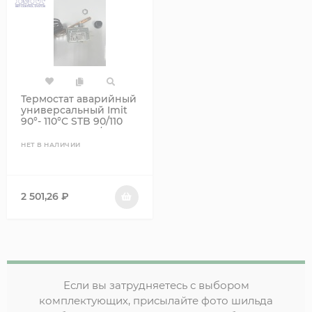
Термостат аварийный
универсальный Imit
90°- 110°C STB 90/110
LS1 6025 541503/B
НЕТ В НАЛИЧИИ
2 501,26
₽
Если вы затрудняетесь с выбором
комплектующих, присылайте фото шильда