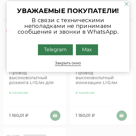
19 801,21
₽
2 450,51
₽
УВАЖАЕМЫЕ ПОКУПАТЕЛИ!
В связи с техническими
неполадками не принимаем
сообщения и звонки в WhatsApp.
Telegram
Max
Закрыть окно
Провод
Провод
высоковольтный
высоковольтный
розжига L=0,4м для
ионизации L=0,4м
котла Титан Alfa
(AC30E - AC65E) для
Comfort (AC30E -
котла Титан Alfa
В НАЛИЧИИ
В НАЛИЧИИ
AC65E) 420520K
Comfort 202003
202005
1 160,01
₽
1 160,01
₽