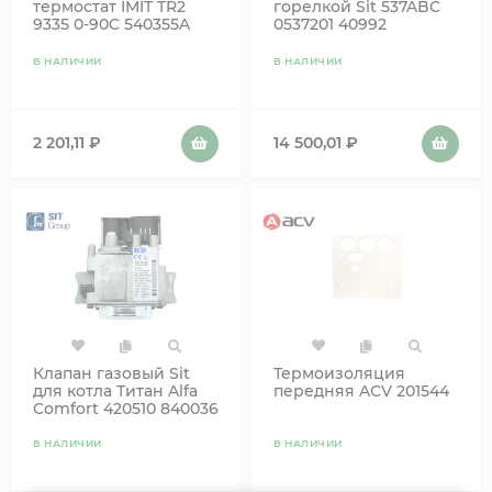
термостат IMIT TR2
горелкой Sit 537ABC
9335 0-90C 540355A
0537201 40992
6WSCEACC00 420301
В НАЛИЧИИ
В НАЛИЧИИ
2 201,11
₽
14 500,01
₽
Клапан газовый Sit
Термоизоляция
для котла Титан Alfa
передняя ACV 201544
Comfort 420510 840036
В НАЛИЧИИ
В НАЛИЧИИ