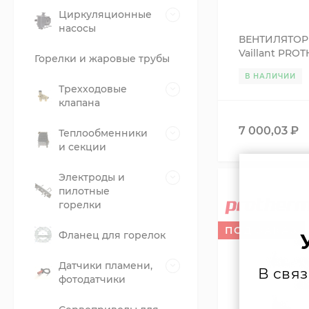
Циркуляционные
насосы
ВЕНТИЛЯТОР
Vaillant PRO
Горелки и жаровые трубы
0020211606
В НАЛИЧИИ
Трехходовые
клапана
7 000,03
₽
Теплообменники
и секции
Электроды и
пилотные
горелки
ПОД ЗАКАЗ
Фланец для горелок
Датчики пламени,
В свя
фотодатчики