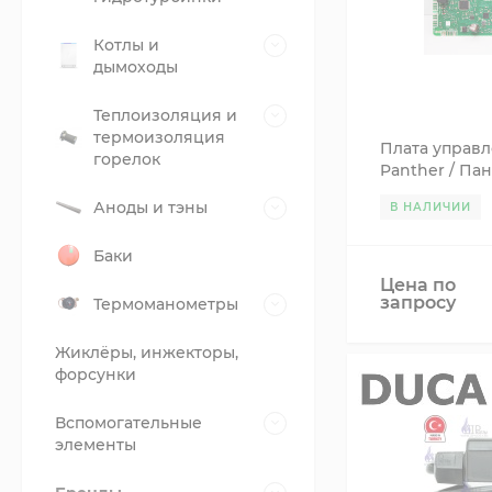
Котлы и
дымоходы
Теплоизоляция и
термоизоляция
Плата управ
горелок
Panther / Пан
2015-2017г. 0
Аноды и тэны
В НАЛИЧИИ
Баки
Цена по
запросу
Термоманометры
Жиклёры, инжекторы,
форсунки
Вспомогательные
элементы