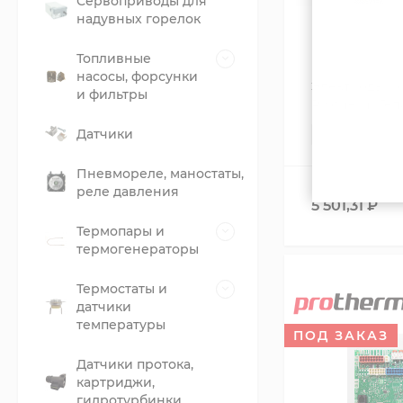
Сервоприводы для
надувных горелок
Топливные
насосы, форсунки
Электроды р
и фильтры
Protherm Геп
0020200638
Датчики
В НАЛИЧИИ
Пневмореле, маностаты,
реле давления
5 501,31
₽
Термопары и
термогенераторы
Термостаты и
датчики
температуры
ПОД ЗАКАЗ
Датчики протока,
картриджи,
гидротурбинки