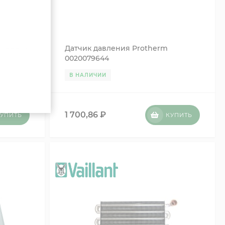
бменник
Датчик давления Protherm
nt
0020079644
7179
В НАЛИЧИИ
1 700,86
₽
УПИТЬ
КУПИТЬ