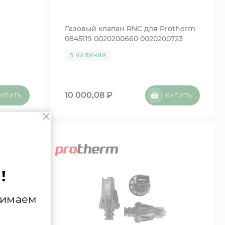
Газовый клапан RNC для Protherm
0845119 0020200660 0020200723
В НАЛИЧИИ
10 000,08
₽
УПИТЬ
КУПИТЬ
!
нимаем