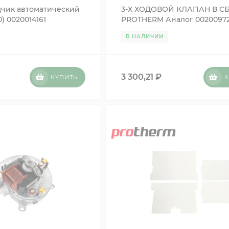
дчик автоматический
3-Х ХОДОВОЙ КЛАПАН В С
0) 0020014161
PROTHERM Аналог 00200972
5104703 87185050390
В НАЛИЧИИ
3 300,21
₽
КУПИТЬ
К