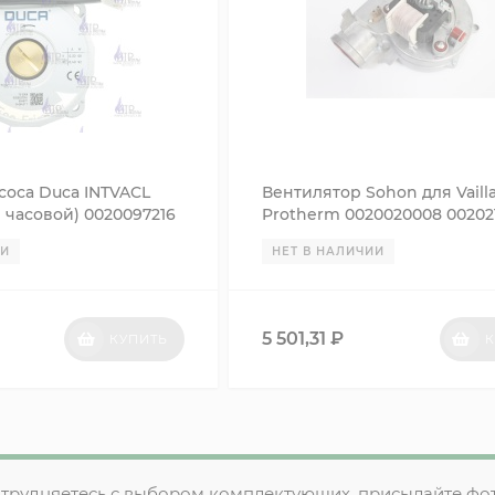
соса Duca INTVACL
Вентилятор Sohon для Vailla
в часовой) 0020097216
Protherm 0020020008 002021
аменяет WILO INTVACL
ИИ
НЕТ В НАЛИЧИИ
5 501,31
₽
КУПИТЬ
К
атрудняетесь с выбором комплектующих, присылайте фо