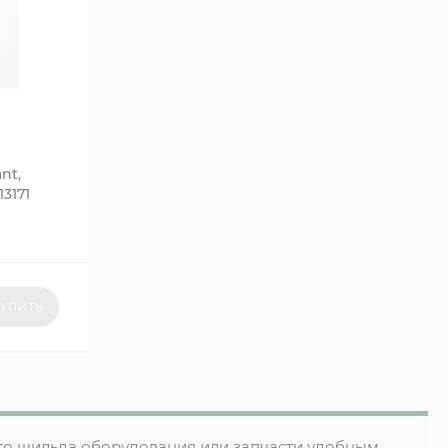
nt,
3171
УПИТЬ
то шильда оборудования или запчасти удобным