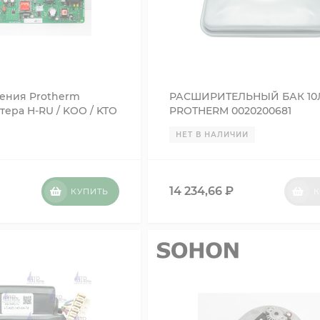
ления Protherm
РАСШИРИТЕЛЬНЫЙ БАК 10
тера H-RU / KOO / KTO
PROTHERM 0020200681
020202572
НЕТ В НАЛИЧИИ
14 234,66
₽
КУПИТЬ
К