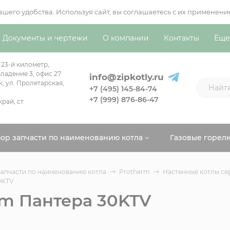
вашего удобства. Используя сайт, вы соглашаетесь с их примен
Документы и чертежи
О компании
Контакты
Еще
 23-й километр,
ладение 3, офис 27
info@zipkotly.ru
к, ул. Пролетарская,
+7 (495) 145-84-74
+7 (999) 876-86-47
рай, ст.
ор запчасти по наименованию котла
Газовые горел
апчасти по наименованию котла
Protherm
Настенные котлы сер
0KTV
rm Пантера 30KTV