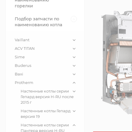
наименованию
горелки
Подбор запчасти по
наименованию котла
Vaillant
ACV TITAN
Sime
Buderus
Baxi
Protherm
Настенные котлы серии
Гепард версия H-RU после
2015 г
Настенные котлы Гепард
версия 19
Настенные котлы серии
Пантера версия H-RU