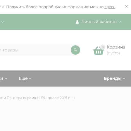
×
ением. Получить более подробную информацию можно
здесь
.
Личный кабинет
Корзина
0
(пусто)
ки
Еще
Бренды
ии Пантера версия H-RU после 2015 г