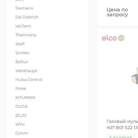
Siemens
Цена по
запросу
De Dietrich
Vaillant
Thermona
Wolf
Suntec
Baltur
Weishaupt
Huba Control
Fime
KITURAMI
DUCA
ZILIO
Газовый муль
Wilo
407 B01 S22 1
Cimm
В НАЛИЧИИ