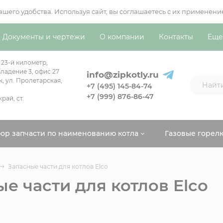
вашего удобства. Используя сайт, вы соглашаетесь с их примен
Документы и чертежи
О компании
Контакты
Еще
 23-й километр,
ладение 3, офис 27
info@zipkotly.ru
к, ул. Пролетарская,
+7 (495) 145-84-74
+7 (999) 876-86-47
рай, ст.
ор запчасти по наименованию котла
Газовые горел
Запасные части для котлов Elco
е части для котлов Elco