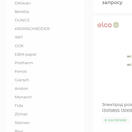
запросу
Delavan
Beretta
DUNGS
KROMSCHRODER
IMIT
GOK
EBM-papst
Protherm
Ferroli
Giersch
Ariston
Monarch
Электрод роз
Fida
13015855 1300
Zilmet
В НАЛИЧИИ
Steinen
Baxi