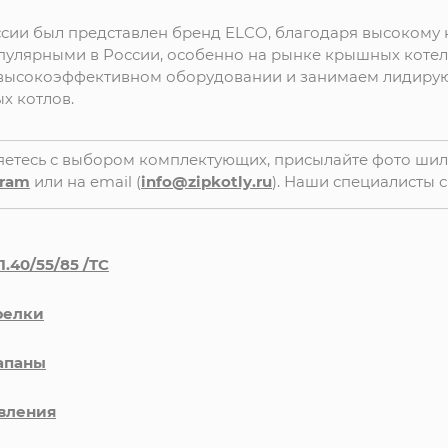
оссии был представлен бренд ELCO, благодаря высокому
опулярными в России, особенно на рынке крышных коте
высокоэффективном оборудовании и занимаем лидиру
х котлов.
яетесь с выбором комплектующих, присылайте фото ши
gram
или на email (
info@zipkotly.ru
). Наши специалисты с
.40/55/85 /TC
релки
апаны
вления