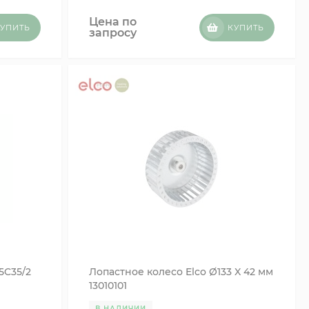
Цена по
УПИТЬ
КУПИТЬ
запросу
5C35/2
Лопастное колесо Elco Ø133 X 42 мм
13010101
В НАЛИЧИИ