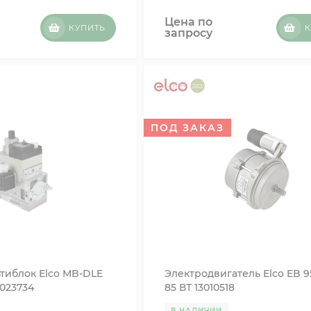
Цена по
КУПИТЬ
К
запросу
ПОД ЗАКАЗ
тиблок Elco MB-DLE
Электродвигатель Elco EB 9
3023734
85 ВТ 13010518
В НАЛИЧИИ