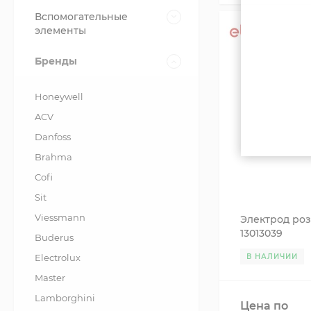
Вспомогательные
элементы
Бренды
Honeywell
ACV
Danfoss
Brahma
Cofi
Sit
Viessmann
Электрод роз
13013039
Buderus
Electrolux
В НАЛИЧИИ
Master
Lamborghini
Цена по