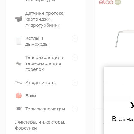
температуры
Датчики протока,
картриджи,
гидротурбинки
Котлы и
дымоходы
Теплоизоляция и
термоизоляция
горелок
Аноды и тэны
Электрод ион
горелки Elco 
Баки
В НАЛИЧИИ
Термоманометры
В свя
Жиклёры, инжекторы,
5 000,04
₽
форсунки