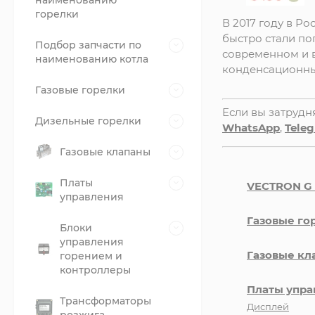
наименованию
горелки
В 2017 году в Р
быстро стали п
Подбор запчасти по
современном и 
наименованию котла
конденсационны
Газовые горелки
Если вы затрудн
Дизельные горелки
WhatsApp
,
Tele
Газовые клапаны
Платы
VECTRON G 1
управления
Газовые го
Блоки
управления
Газовые кл
горением и
контроллеры
Платы упра
Трансформаторы
Дисплей