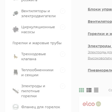
розжига
Блоки упра
Вентиляторы и
электродвигатели
Вентилятор
Циркуляционные
насосы
Горелки и 
Горелки и жаровые трубы
Электроды 
Электроды дл
Трехходовые
Высоковольтн
клапана
Теплообменники
Пневмореле
и секции
Электроды и
С
пилотные
горелки
Фланец для горелок