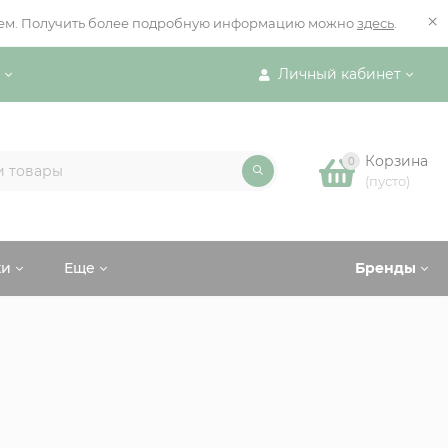
×
ением. Получить более подробную информацию можно
здесь
.
Личный кабинет
Корзина
0
(пусто)
ки
Еще
Бренды