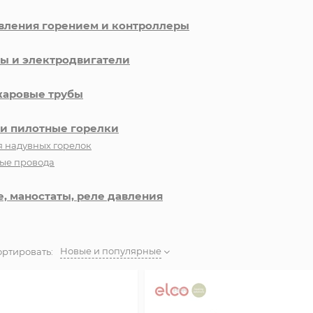
вления горением и контроллеры
ы и электродвигатели
жаровые трубы
и пилотные горелки
я надувных горелок
ые провода
, маностаты, реле давления
Новые и популярные
ортировать: