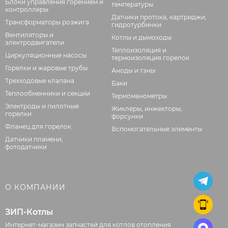
Блоки управления горением и
температуры
контроллеры
Датчики протока, картриджи,
Трансформаторы розжига
гидротурбинки
Вентиляторы и
Котлы и дымоходы
электродвигатели
Теплоизоляция и
Циркуляционные насосы
термоизоляция горелок
Горелки и жаровые трубы
Аноды и тэны
Трехходовые клапана
Баки
Теплообменники и секции
Термоманометры
Электроды и пилотные
Жиклёры, инжекторы,
горелки
форсунки
Фланец для горелок
Вспомогательные элементы
Датчики пламени,
фотодатчики
О КОМПАНИИ
ЗИП-Котлы
Интернет-магазин запчастей для котлов отопления