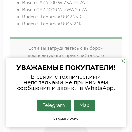
Bosch GAZ 7000 W ZSA 24-2A
Bosch GAZ 4000 W ZWA 24-2A
Buderus Logamax U042-24K
Buderus Logamax U044-24K
Если вы затрудняетесь с выбором
комплектующих, присылайте фото
шильда оборудования или запчасти
УВАЖАЕМЫЕ ПОКУПАТЕЛИ!
удобным для Вас способом
В связи с техническими
Наши специалисты свяжутся с Вами.
неполадками не принимаем
сообщения и звонки в WhatsApp.
INFO@ZIPKOTLY.RU
Telegram
Max
MAX
Закрыть окно