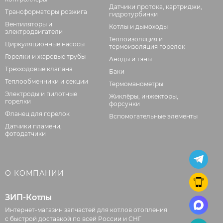
Датчики протока, картриджи,
Трансформаторы розжига
гидротурбинки
Вентиляторы и
Котлы и дымоходы
электродвигатели
Теплоизоляция и
Циркуляционные насосы
термоизоляция горелок
Горелки и жаровые трубы
Аноды и тэны
Трехходовые клапана
Баки
Теплообменники и секции
Термоманометры
Электроды и пилотные
Жиклёры, инжекторы,
горелки
форсунки
Фланец для горелок
Вспомогательные элементы
Датчики пламени,
фотодатчики
О КОМПАНИИ
ЗИП-Котлы
Интернет-магазин запчастей для котлов отопления
с быстрой доставкой по всей России и СНГ