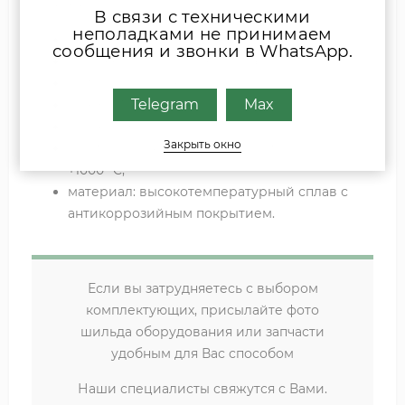
Основные характеристики:
В связи с техническими
неполадками не принимаем
артикул: 34482170;
сообщения и звонки в WhatsApp.
производитель: Kromschroder;
тип: электрод свеча розжига;
Telegram
Max
резьба: M14×1,25;
длина рабочей части: 35 мм (L35);
Закрыть окно
температурный диапазон эксплуатации: до
+1000 °C;
материал: высокотемпературный сплав с
антикоррозийным покрытием.
Если вы затрудняетесь с выбором
комплектующих, присылайте фото
шильда оборудования или запчасти
удобным для Вас способом
Наши специалисты свяжутся с Вами.