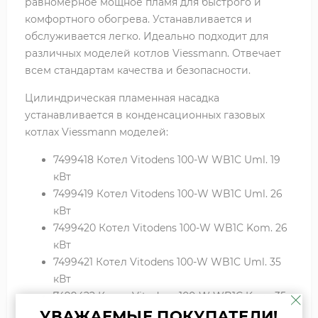
равномерное мощное пламя для быстрого и
комфортного обогрева. Устанавливается и
обслуживается легко. Идеально подходит для
различных моделей котлов Viessmann. Отвечает
всем стандартам качества и безопасности.
Цилиндрическая пламенная насадка
устанавливается в конденсационных газовых
котлах Viessmann моделей:
7499418 Котел Vitodens 100-W WB1C Uml. 19
кВт
7499419 Котел Vitodens 100-W WB1C Uml. 26
кВт
7499420 Котел Vitodens 100-W WB1C Kom. 26
кВт
7499421 Котел Vitodens 100-W WB1C Uml. 35
кВт
7499422 Котел Vitodens 100-W WB1C Kom. 35
кВт
УВАЖАЕМЫЕ ПОКУПАТЕЛИ!