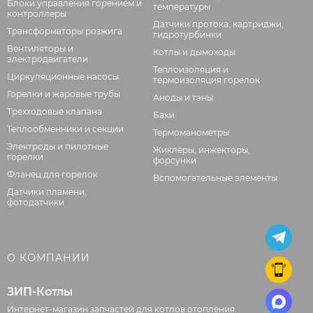
Блоки управления горением и
температуры
контроллеры
Датчики протока, картриджи,
Трансформаторы розжига
гидротурбинки
Вентиляторы и
Котлы и дымоходы
электродвигатели
Теплоизоляция и
Циркуляционные насосы
термоизоляция горелок
Горелки и жаровые трубы
Аноды и тэны
Трехходовые клапана
Баки
Теплообменники и секции
Термоманометры
Электроды и пилотные
Жиклёры, инжекторы,
горелки
форсунки
Фланец для горелок
Вспомогательные элементы
Датчики пламени,
фотодатчики
О КОМПАНИИ
ЗИП-Котлы
Интернет-магазин запчастей для котлов отопления