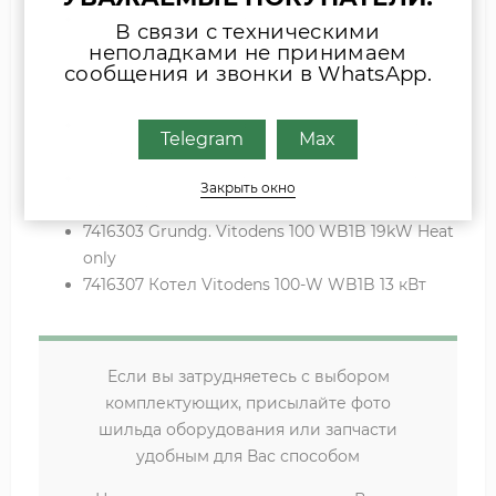
7373054 Котел Vitodens 100-W WB1B 26кВт
В связи с техническими
одноконт
неполадками не принимаем
сообщения и звонки в WhatsApp.
7373055 Котел Vitodens 100-W WB1B 26кВт
двухконт
7373056 Котел Vitodens 100-W WB1B 35кВт
Telegram
Max
одноконт
7373057 Котел Vitodens 100-W WB1B 35кВт
Закрыть окно
двухконт
7416303 Grundg. Vitodens 100 WB1B 19kW Heat
only
7416307 Котел Vitodens 100-W WB1B 13 кВт
Если вы затрудняетесь с выбором
комплектующих, присылайте фото
шильда оборудования или запчасти
удобным для Вас способом