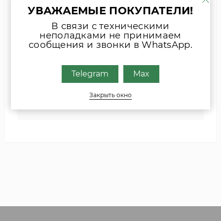
Наши специалисты свяжутся с Вами.
УВАЖАЕМЫЕ ПОКУПАТЕЛИ!
В связи с техническими
неполадками не принимаем
INFO@ZIPKOTLY.RU
сообщения и звонки в WhatsApp.
MAX
Telegram
Max
Закрыть окно
TELEGRAM