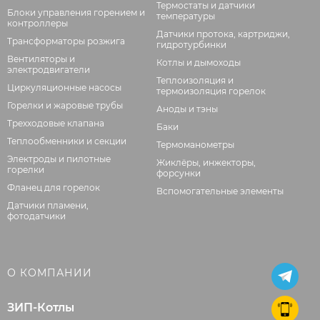
Термостаты и датчики
Блоки управления горением и
температуры
контроллеры
Датчики протока, картриджи,
Трансформаторы розжига
гидротурбинки
Вентиляторы и
Котлы и дымоходы
электродвигатели
Теплоизоляция и
Циркуляционные насосы
термоизоляция горелок
Горелки и жаровые трубы
Аноды и тэны
Трехходовые клапана
Баки
Теплообменники и секции
Термоманометры
Электроды и пилотные
Жиклёры, инжекторы,
горелки
форсунки
Фланец для горелок
Вспомогательные элементы
Датчики пламени,
фотодатчики
О КОМПАНИИ
ЗИП-Котлы