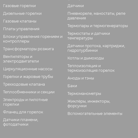
Газовые горелки
Датчики
Дизельные горелки
Пневмореле, маностаты, реле
давления
Газовые клапаны
Термопары и термогенераторы
Платы управления
Термостаты и датчики
Блоки управления горением и
температуры
контроллеры
Датчики протока, картриджи,
Трансформаторы розжига
гидротурбинки
Вентиляторы и
Котлы и дымоходы
электродвигатели
Теплоизоляция и
Циркуляционные насосы
термоизоляция горелок
Горелки и жаровые трубы
Аноды и тэны
Трехходовые клапана
Баки
Теплообменники и секции
Термоманометры
Электроды и пилотные
Жиклёры, инжекторы,
горелки
форсунки
Фланец для горелок
Вспомогательные элементы
Датчики пламени,
фотодатчики