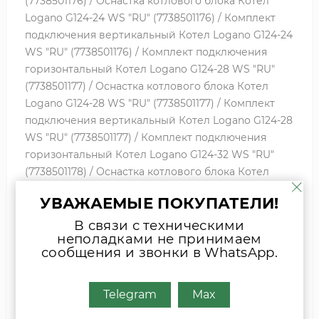
(7738501176) / Оснастка котлового блока Котел
Logano G124-24 WS "RU" (7738501176) / Комплект
подключения вертикальный Котел Logano G124-24
WS "RU" (7738501176) / Комплект подключения
горизонтальный Котел Logano G124-28 WS "RU"
(7738501177) / Оснастка котлового блока Котел
Logano G124-28 WS "RU" (7738501177) / Комплект
подключения вертикальный Котел Logano G124-28
WS "RU" (7738501177) / Комплект подключения
горизонтальный Котел Logano G124-32 WS "RU"
(7738501178) / Оснастка котлового блока Котел
Logano G124-32 WS "RU" (7738501178) / Комплект
УВАЖАЕМЫЕ ПОКУПАТЕЛИ!
подключения вертикальный Котел Logano G124-32
WS "RU" (7738501178) / Комплект подключения
В связи с техническими
неполадками не принимаем
горизонтальный Котел напольный газовый Gaz
сообщения и звонки в WhatsApp.
5000 F 32 RU (CFB140) (7738500195) / Оснастка
котлового блока Ко
Telegram
Max