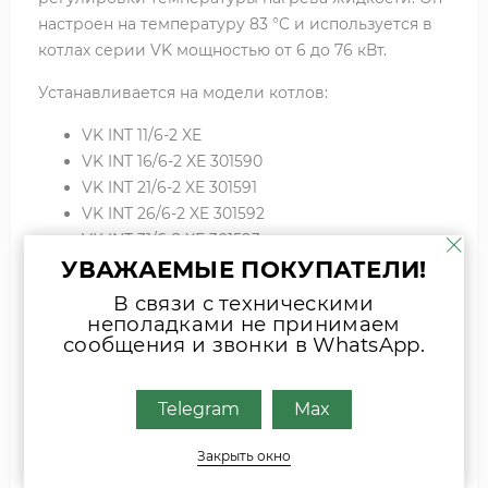
настроен на температуру 83 °C и используется в
котлах серии VK мощностью от 6 до 76 кВт.
Устанавливается на модели котлов:
VK INT 11/6-2 XE
VK INT 16/6-2 XE 301590
VK INT 21/6-2 XE 301591
VK INT 26/6-2 XE 301592
VK INT 31/6-2 XE 301593
УВАЖАЕМЫЕ ПОКУПАТЕЛИ!
VK INT 36/6-2 XE 301594
VK INT 42/6-2 XE 301595
В связи с техническими
VK INT 47/6-2 XE 301597
неполадками не принимаем
сообщения и звонки в WhatsApp.
Telegram
Max
Если вы затрудняетесь с выбором
комплектующих, присылайте фото
Закрыть окно
шильда оборудования или запчасти
удобным для Вас способом