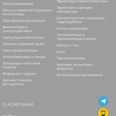
Термопары и термогенераторы
Платы управления
Термостаты и датчики
Блоки управления горением и
температуры
контроллеры
Датчики протока, картриджи,
Трансформаторы розжига
гидротурбинки
Вентиляторы и
Котлы и дымоходы
электродвигатели
Теплоизоляция и
Циркуляционные насосы
термоизоляция горелок
Горелки и жаровые трубы
Аноды и тэны
Трехходовые клапана
Баки
Теплообменники и секции
Термоманометры
Электроды и пилотные
Жиклёры, инжекторы,
горелки
форсунки
Фланец для горелок
Вспомогательные элементы
Датчики пламени,
фотодатчики
О КОМПАНИИ