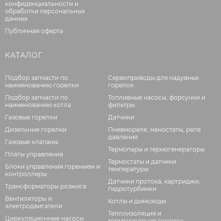
конфиденциальности и
обработки персональных
данных
Публичная оферта
КАТАЛОГ
Подбор запчасти по
Сервоприводы для надувных
наименованию горелки
горелок
Подбор запчасти по
Топливные насосы, форсунки и
наименованию котла
фильтры
Газовые горелки
Датчики
Дизельные горелки
Пневмореле, маностаты, реле
давления
Газовые клапаны
Термопары и термогенераторы
Платы управления
Термостаты и датчики
Блоки управления горением и
температуры
контроллеры
Датчики протока, картриджи,
Трансформаторы розжига
гидротурбинки
Вентиляторы и
Котлы и дымоходы
электродвигатели
Теплоизоляция и
Циркуляционные насосы
термоизоляция горелок