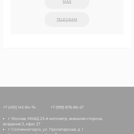
MAX
TELEGRAM
+7 (495) 145-84-74
+7 (999) 876-86-47
г. Москва, МКАД 23-й километр, внешняя сторона,
владение 3, офис 27
г. Солнечногорск, ул. Пролетарская, д. 1