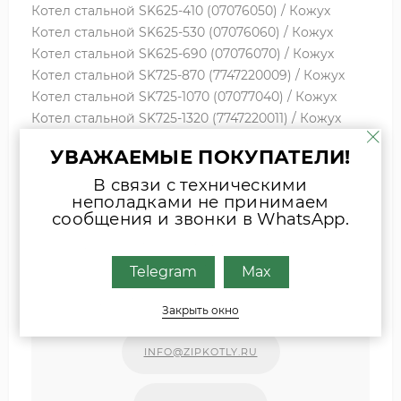
Котел стальной SK625-410 (07076050) / Кожух
Котел стальной SK625-530 (07076060) / Кожух
Котел стальной SK625-690 (07076070) / Кожух
Котел стальной SK725-870 (7747220009) / Кожух
Котел стальной SK725-1070 (07077040) / Кожух
Котел стальной SK725-1320 (7747220011) / Кожух
Котел стальной SK725-1600 (7747220012) / Кожух
УВАЖАЕМЫЕ ПОКУПАТЕЛИ!
В связи с техническими
неполадками не принимаем
Если вы затрудняетесь с выбором
сообщения и звонки в WhatsApp.
комплектующих, присылайте фото
шильда оборудования или запчасти
удобным для Вас способом
Telegram
Max
Наши специалисты свяжутся с Вами.
Закрыть окно
INFO@ZIPKOTLY.RU