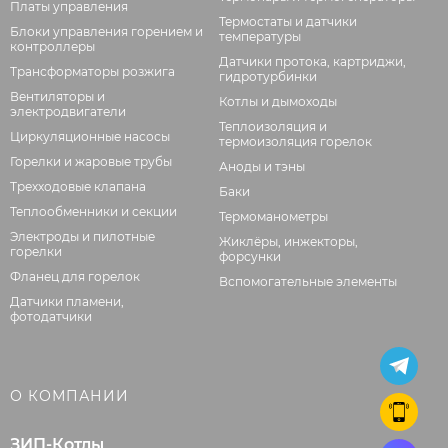
Платы управления
Термостаты и датчики
Блоки управления горением и
температуры
контроллеры
Датчики протока, картриджи,
Трансформаторы розжига
гидротурбинки
Вентиляторы и
Котлы и дымоходы
электродвигатели
Теплоизоляция и
Циркуляционные насосы
термоизоляция горелок
Горелки и жаровые трубы
Аноды и тэны
Трехходовые клапана
Баки
Теплообменники и секции
Термоманометры
Электроды и пилотные
Жиклёры, инжекторы,
горелки
форсунки
Фланец для горелок
Вспомогательные элементы
Датчики пламени,
фотодатчики
О КОМПАНИИ
ЗИП-Котлы