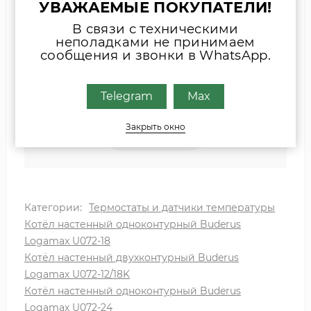
УВАЖАЕМЫЕ ПОКУПАТЕЛИ!
Наши специалисты свяжутся с Вами.
В связи с техническими
неполадками не принимаем
INFO@ZIPKOTLY.RU
сообщения и звонки в WhatsApp.
MAX
Telegram
Max
Закрыть окно
TELEGRAM
Категории:
Термостаты и датчики температуры
Котёл настенный одноконтурный Buderus
Logamax U072-18
Котёл настенный двухконтурный Buderus
Logamax U072-12/18K
Котёл настенный одноконтурный Buderus
Logamax U072-24