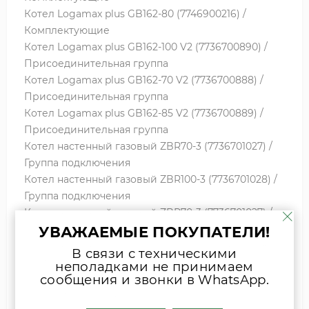
Котел Logamax plus GB162-80 (7746900216) /
Комплектующие
Котел Logamax plus GB162-100 V2 (7736700890) /
Присоединительная группа
Котел Logamax plus GB162-70 V2 (7736700888) /
Присоединительная группа
Котел Logamax plus GB162-85 V2 (7736700889) /
Присоединительная группа
Котел настенный газовый ZBR70-3 (7736701027) /
Группа подключения
Котел настенный газовый ZBR100-3 (7736701028) /
Группа подключения
Котел настенный газовый ZBR70-3 (7736701027) /
УВАЖАЕМЫЕ ПОКУПАТЕЛИ!
Группа подключения
Котел настенный газовый ZBR100-3 (7736701028) /
В связи с техническими
Группа подключения
неполадками не принимаем
сообщения и звонки в WhatsApp.
Котел настенный газовый ZBR65-2 (7746901240) /
Набор подключения