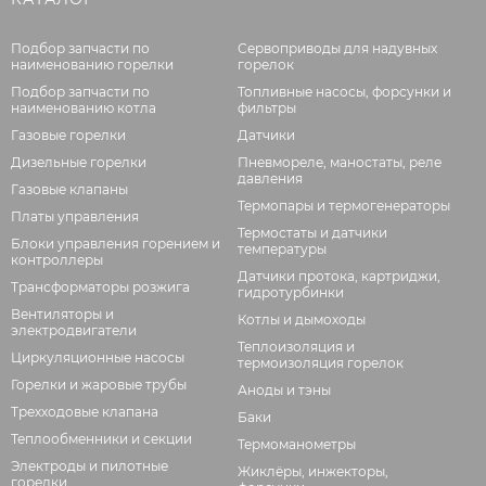
Подбор запчасти по
Сервоприводы для надувных
наименованию горелки
горелок
Подбор запчасти по
Топливные насосы, форсунки и
наименованию котла
фильтры
Газовые горелки
Датчики
Дизельные горелки
Пневмореле, маностаты, реле
давления
Газовые клапаны
Термопары и термогенераторы
Платы управления
Термостаты и датчики
Блоки управления горением и
температуры
контроллеры
Датчики протока, картриджи,
Трансформаторы розжига
гидротурбинки
Вентиляторы и
Котлы и дымоходы
электродвигатели
Теплоизоляция и
Циркуляционные насосы
термоизоляция горелок
Горелки и жаровые трубы
Аноды и тэны
Трехходовые клапана
Баки
Теплообменники и секции
Термоманометры
Электроды и пилотные
Жиклёры, инжекторы,
горелки