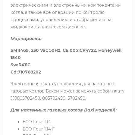
электрическими и электронными компонентами
котла, а также все операции по контролю
процессами, управлению и отображению на
жидкокристаллическом дисплее.
Маркировка:
SM11469, 230 Vac 50Hz, CE 0051CR4722, Honeywell,
1840
Sw:R411C
Cd:710768202
Электронная плата управления для настенных
газовых котлов Бакси может заменять собой плату
JJJ005702450, 005702450, 5702450.
Для настенных газовых котлов Baxi моделей:
ECO Four 1.14
ECO Four 1.14 F