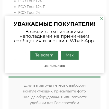
ECO Four 1.24
ECO Four 1.24 F
ECO Four 24
ECO Four 24 F
УВАЖАЕМЫЕ ПОКУПАТЕЛИ!
FOURTECH 1.14
FOURTECH 1.24
В связи с техническими
неполадками не принимаем
FOURTECH 1.24 F
сообщения и звонки в WhatsApp.
FOURTECH 24
FOURTECH 24 F
MAIN Four 18 F
Telegram
Max
MAIN Four 24
MAIN Four 240 F
Закрыть окно
Если вы затрудняетесь с выбором
комплектующих, присылайте фото
шильда оборудования или запчасти
удобным для Вас способом