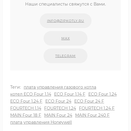
Наши специалисты свяжутся с Вами.
INFO@ZIPKOTLY.RU
MAX
TELEGRAM
Теги:
плата управления газового котла
котел ECO Four 1.14
ECO Four 1.14 F
ECO Four 1.24
ECO Four 1.24 F
ECO Four 24
ECO Four 24 F
FOURTECH 1.14
FOURTECH 1.24
FOURTECH 1.24 F
MAIN Four 18 F
MAIN Four 24
MAIN Four 240 F
плата управления Honeywell