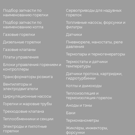
Подбор запчасти по
Сервоприводы для надувных
наименованию горелки
горелок
Подбор запчасти по
Топливные насосы, форсунки и
наименованию котла
фильтры
Газовые горелки
Датчики
Дизельные горелки
Пневмореле, маностаты, реле
давления
Газовые клапаны
Термопары и термогенераторы
Платы управления
Термостаты и датчики
Блоки управления горением и
температуры
контроллеры
Датчики протока, картриджи,
Трансформаторы розжига
гидротурбинки
Вентиляторы и
Котлы и дымоходы
электродвигатели
Теплоизоляция и
Циркуляционные насосы
термоизоляция горелок
Горелки и жаровые трубы
Аноды и тэны
Трехходовые клапана
Баки
Теплообменники и секции
Термоманометры
Электроды и пилотные
Жиклёры, инжекторы,
горелки
форсунки