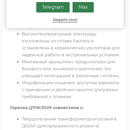
стабилизирует пламя и обеспечивает
Telegram
Max
оптимальное соотношение зоны электрода
пламени и зоны заземления для генерации
Закрыть окно
сильного сигнала пламени
Высокотемпературные электроды:
изготовлены из сплава Канталь и
установлены в керамических изоляторах для
надёжной работы в экстремальных условиях
Монтажный кронштейн: предусмотрен для
бокового или оконечного крепления, что
упрощает интеграцию в различные системы
Модификации мишеней: доступны варианты
с одинарным и двойным крылом для разных
требований к пламени
Горелка Q179C1009 совместима с:
Твердотельным трансформатором розжига
Q624A (для прерывистого розжига)