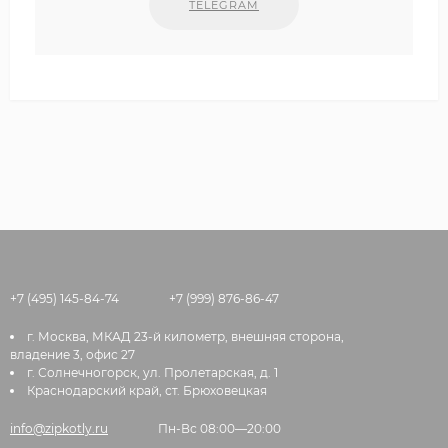
TELEGRAM
+7 (495) 145-84-74
+7 (999) 876-86-47
г. Москва, МКАД 23-й километр, внешняя сторона,
владение 3, офис 27
г. Солнечногорск, ул. Пролетарская, д. 1
Краснодарский край, ст. Брюховецкая
info@zipkotly.ru
Пн-Вс 08:00—20:00