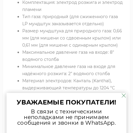
Комплектация: электрод розжига и электрод
пламени
Тип газа: природный (для сжиженного газа
LP мундштук заказывается отдельно)
Размер мундштука для природного газа: 0,66
мм (для мишени со сдвоенным крылом) или
0,61 мм (для мишени с одинарным крылом)
Максимальное давление газа на входе: 8″
водяного столба
Минимальное давление газа на входе для
надёжного розжига: 2″ водяного столба
Материал электродов: Канталь (Kanthal),
выдерживающий температуры до 1204 °C
Изоляторы электродов: керамические
УВАЖАЕМЫЕ ПОКУПАТЕЛИ!
Входной фитинг: ¼″ компрессионное
соединение
В связи с техническими
неполадками не принимаем
Конструктивные особенности:
сообщения и звонки в WhatsApp.
Мишень из нержавеющей стали: