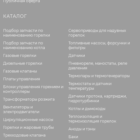
Публичная оферта
КАТАЛОГ
Подбор запчасти по
Сервоприводы для надувных
наименованию горелки
горелок
Подбор запчасти по
Топливные насосы, форсунки и
наименованию котла
фильтры
Газовые горелки
Датчики
Дизельные горелки
Пневмореле, маностаты, реле
давления
Газовые клапаны
Термопары и термогенераторы
Платы управления
Термостаты и датчики
Блоки управления горением и
температуры
контроллеры
Датчики протока, картриджи,
Трансформаторы розжига
гидротурбинки
Вентиляторы и
Котлы и дымоходы
электродвигатели
Теплоизоляция и
Циркуляционные насосы
термоизоляция горелок
Горелки и жаровые трубы
Аноды и тэны
Трехходовые клапана
Баки