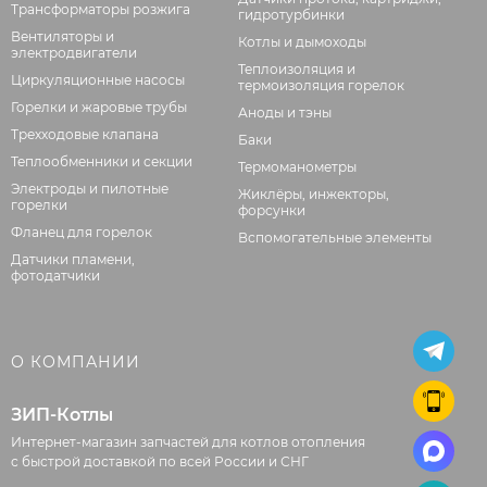
Трансформаторы розжига
гидротурбинки
Вентиляторы и
Котлы и дымоходы
электродвигатели
Теплоизоляция и
Циркуляционные насосы
термоизоляция горелок
Горелки и жаровые трубы
Аноды и тэны
Трехходовые клапана
Баки
Теплообменники и секции
Термоманометры
Электроды и пилотные
Жиклёры, инжекторы,
горелки
форсунки
Фланец для горелок
Вспомогательные элементы
Датчики пламени,
фотодатчики
О КОМПАНИИ
ЗИП-Котлы
Интернет-магазин запчастей для котлов отопления
с быстрой доставкой по всей России и СНГ