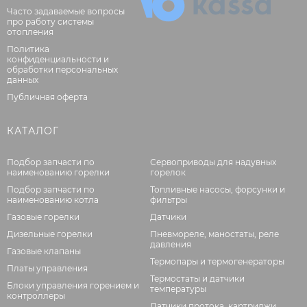
Часто задаваемые вопросы
про работу системы
отопления
Политика
конфиденциальности и
обработки персональных
данных
Публичная оферта
КАТАЛОГ
Подбор запчасти по
Сервоприводы для надувных
наименованию горелки
горелок
Подбор запчасти по
Топливные насосы, форсунки и
наименованию котла
фильтры
Газовые горелки
Датчики
Дизельные горелки
Пневмореле, маностаты, реле
давления
Газовые клапаны
Термопары и термогенераторы
Платы управления
Термостаты и датчики
Блоки управления горением и
температуры
контроллеры
Датчики протока, картриджи,