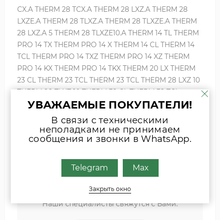
CX.A THERM 28 TCX.A THERM 28 LXZ.A THERM 28
LXZE.A THERM 28 TLXZ.A THERM 28 TLXZE.A THERM
28 LXZ.A 5 THERM 28 TLXZE10.A THERM 14 TL THERM
PRO 14 TX THERM PRO 14 X THERM 14 CL THERM 14
TCL THERM PRO 14 TXZ THERM PRO 14 XZ THERM
PRO 14 KX THERM PRO 14 TKX THERM 20 LX THERM
23 CL THERM 23 TCL THERM 23 TCL THERM 28 LXZ 10
THERM 28 TLXZ 10 THERM 32 CL THERM 32 TCL
УВАЖАЕМЫЕ ПОКУПАТЕЛИ!
THERM 28 KD THERM 28 KDC THERM 28 KDZ THERM
28 KDZ 10 THERM 28 KDZ 5
В связи с техническими
неполадками не принимаем
сообщения и звонки в WhatsApp.
Если вы затрудняетесь с выбором
комплектующих, присылайте фото
Telegram
Max
шильда оборудования или запчасти
удобным для Вас способом
Закрыть окно
Наши специалисты свяжутся с Вами.