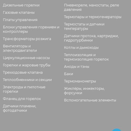
Дизельные горелки
Пневмореле, маностаты, реле
давления
Газовые клапаны
Термопары и термогенераторы
Платы управления
Термостаты и датчики
Блоки управления горением и
температуры
контроллеры
Датчики протока, картриджи,
Трансформаторы розжига
гидротурбинки
Вентиляторы и
Котлы и дымоходы
электродвигатели
Теплоизоляция и
Циркуляционные насосы
термоизоляция горелок
Горелки и жаровые трубы
Аноды и тэны
Трехходовые клапана
Баки
Теплообменники и секции
Термоманометры
Электроды и пилотные
Жиклёры, инжекторы,
горелки
форсунки
Фланец для горелок
Вспомогательные элементы
Датчики пламени,
фотодатчики