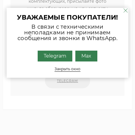
комплектующих, присылайте фото
шильда оборудования или запчасти
удобным для Вас способом
УВАЖАЕМЫЕ ПОКУПАТЕЛИ!
В связи с техническими
Наши специалисты свяжутся с Вами.
неполадками не принимаем
сообщения и звонки в WhatsApp.
INFO@ZIPKOTLY.RU
Telegram
Max
MAX
Закрыть окно
TELEGRAM