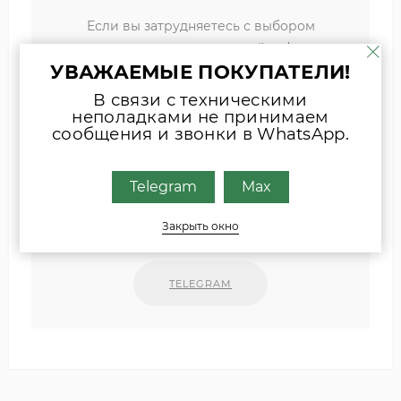
Если вы затрудняетесь с выбором
комплектующих, присылайте фото
УВАЖАЕМЫЕ ПОКУПАТЕЛИ!
шильда оборудования или запчасти
удобным для Вас способом
В связи с техническими
неполадками не принимаем
Наши специалисты свяжутся с Вами.
сообщения и звонки в WhatsApp.
INFO@ZIPKOTLY.RU
Telegram
Max
Закрыть окно
MAX
TELEGRAM