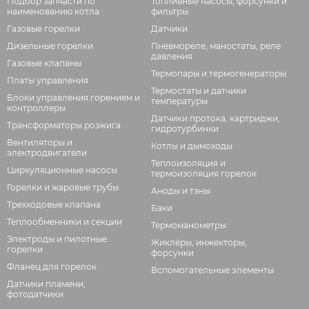
Подбор запчасти по
Топливные насосы, форсунки и
наименованию котла
фильтры
Газовые горелки
Датчики
Дизельные горелки
Пневмореле, маностаты, реле
давления
Газовые клапаны
Термопары и термогенераторы
Платы управления
Термостаты и датчики
Блоки управления горением и
температуры
контроллеры
Датчики протока, картриджи,
Трансформаторы розжига
гидротурбинки
Вентиляторы и
Котлы и дымоходы
электродвигатели
Теплоизоляция и
Циркуляционные насосы
термоизоляция горелок
Горелки и жаровые трубы
Аноды и тэны
Трехходовые клапана
Баки
Теплообменники и секции
Термоманометры
Электроды и пилотные
Жиклёры, инжекторы,
горелки
форсунки
Фланец для горелок
Вспомогательные элементы
Датчики пламени,
фотодатчики