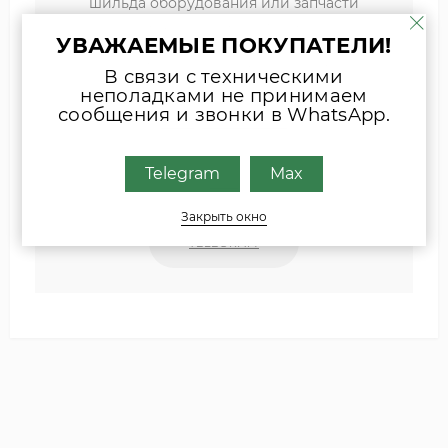
шильда оборудования или запчасти
удобным для Вас способом
УВАЖАЕМЫЕ ПОКУПАТЕЛИ!
Наши специалисты свяжутся с Вами.
В связи с техническими
неполадками не принимаем
сообщения и звонки в WhatsApp.
INFO@ZIPKOTLY.RU
Telegram
Max
MAX
Закрыть окно
TELEGRAM