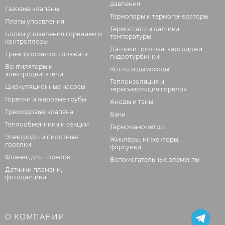
давления
Газовые клапаны
Термопары и термогенераторы
Платы управления
Термостаты и датчики
Блоки управления горением и
температуры
контроллеры
Датчики протока, картриджи,
Трансформаторы розжига
гидротурбинки
Вентиляторы и
Котлы и дымоходы
электродвигатели
Теплоизоляция и
Циркуляционные насосы
термоизоляция горелок
Горелки и жаровые трубы
Аноды и тэны
Трехходовые клапана
Баки
Теплообменники и секции
Термоманометры
Электроды и пилотные
Жиклёры, инжекторы,
горелки
форсунки
Фланец для горелок
Вспомогательные элементы
Датчики пламени,
фотодатчики
О КОМПАНИИ