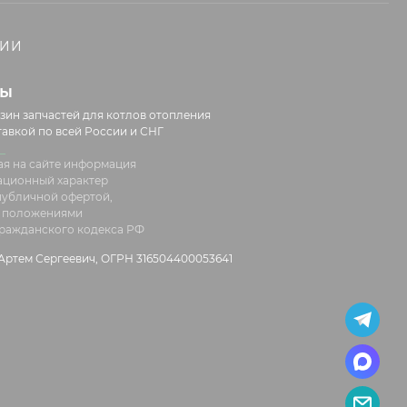
НИИ
лы
зин запчастей для котлов отопления
тавкой по всей России и СНГ
я на сайте информация
ационный характер
 публичной офертой,
 положениями
 Гражданского кодекса РФ
ртем Сергеевич, ОГРН 316504400053641