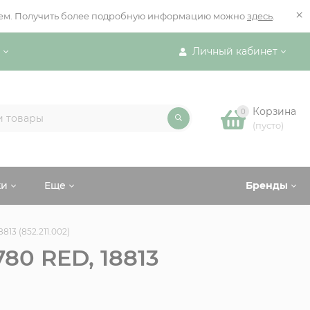
×
ением. Получить более подробную информацию можно
здесь
.
Личный кабинет
Корзина
0
(пусто)
ки
Еще
Бренды
13 (852.211.002)
80 RED, 18813