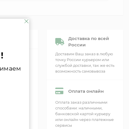
Доставка по всей
России
!
Доставим Ваш заказ в любую
точку России курьером или
службой доставки, так же есть
нимаем
возможность самовывоза
ик UVZ 780
Оплата онлайн
о излучения
Оплата заказ различными
ечек топлива
способами: наличными,
банковской картой курьеру
, при
или онлайн через платежные
подачу
сервисы
олету