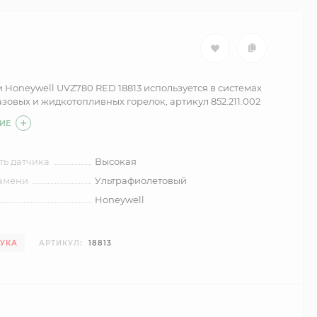
 Honeywell UVZ780 RED 18813 используется в системах
зовых и жидкотопливных горелок, артикул 852.211.002
ИЕ
ть датчика
Высокая
ламени
Ультрафиолетовый
Honeywell
ТУКА
АРТИКУЛ:
18813