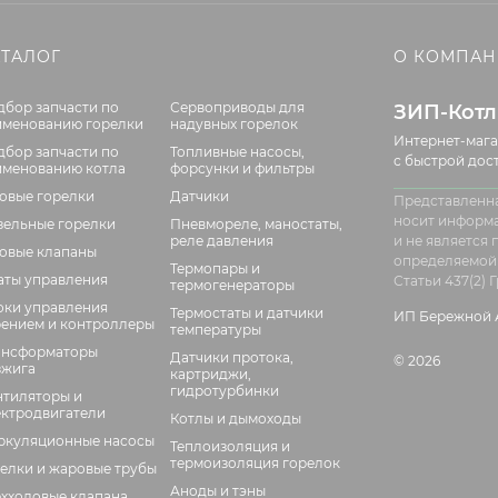
АТАЛОГ
О КОМПА
дбор запчасти по
Сервоприводы для
ЗИП-Кот
именованию горелки
надувных горелок
Интернет-мага
дбор запчасти по
Топливные насосы,
с быстрой дос
именованию котла
форсунки и фильтры
зовые горелки
Датчики
Представленна
носит информ
зельные горелки
Пневмореле, маностаты,
реле давления
и не является
зовые клапаны
определяемой
Термопары и
аты управления
Статьи 437(2)
термогенераторы
оки управления
Термостаты и датчики
ИП Бережной А
рением и контроллеры
температуры
ансформаторы
Датчики протока,
© 2026
зжига
картриджи,
гидротурбинки
нтиляторы и
ектродвигатели
Котлы и дымоходы
ркуляционные насосы
Теплоизоляция и
термоизоляция горелок
елки и жаровые трубы
Аноды и тэны
ехходовые клапана