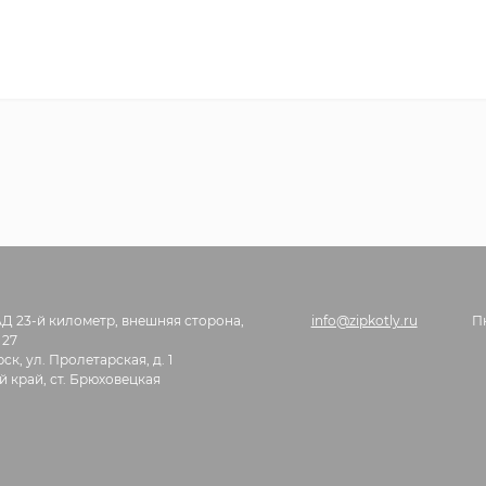
АД 23-й километр, внешняя сторона,
info@zipkotly.ru
П
 27
ск, ул. Пролетарская, д. 1
 край, ст. Брюховецкая