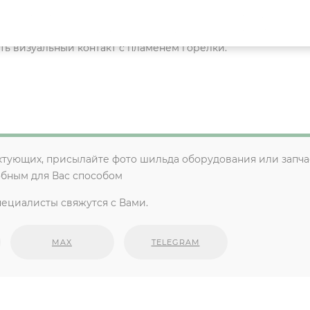
я, конденсатор, резистор и индикатор состояния. Датчик 
становки. При установке датчика необходимо обеспечить ег
ть визуальный контакт с пламенем горелки.
ктующих, присылайте фото шильда оборудования или запча
обным для Вас способом
ециалисты свяжутся с Вами.
MAX
TELEGRAM