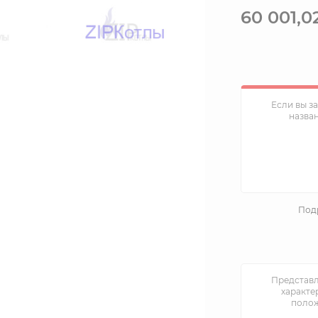
60 001,0
Если вы з
назва
Подр
Представл
характе
полож