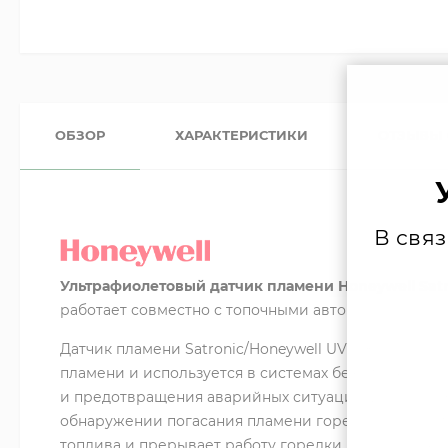
ОБЗОР
ХАРАКТЕРИСТИКИ
ОТЗЫВЫ
В свя
Ультрафиолетовый датчик пламени Honeywell Satr
работает совместно с топочными автоматами сери
Датчик пламени Satronic/Honeywell UVZ780 BLUE (а
пламени и используется в системах безопасности 
и предотвращения аварийных ситуаций. Датчик ра
обнаружении погасания пламени горелки датчик пе
топлива и прерывает работу горелки. Датчик осна