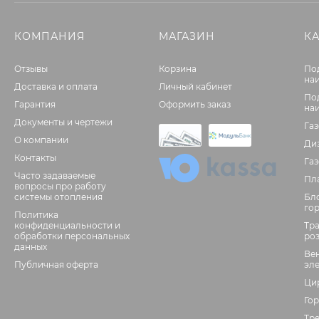
КОМПАНИЯ
МАГАЗИН
К
Отзывы
Корзина
По
на
Доставка и оплата
Личный кабинет
По
Гарантия
Оформить заказ
на
Документы и чертежи
Га
О компании
Ди
Контакты
Га
Часто задаваемые
Пл
вопросы про работу
системы отопления
Бл
го
Политика
конфиденциальности и
Тр
обработки персональных
ро
данных
Ве
Публичная оферта
эл
Ци
Гор
Тр