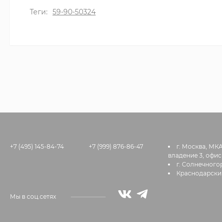
Теги:
59-90-50324
+7 (495) 145-84-74
+7 (999) 876-86-47
г. Москва, МК
владение 3, офис
г. Солнечногор
Краснодарский
Мы в соц.сетях