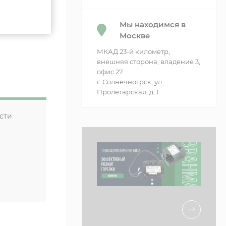
защищен от
о защиту от
Мы находимся в
Москве
МКАД 23-й километр,
внешняя сторона, владение 3,
офис 27
г. Солнечногрск, ул.
Пролетарская, д. 1
сти