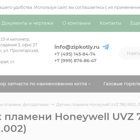
вашего удобства. Используя сайт, вы соглашаетесь с их примен
Документы и чертежи
О компании
Контакты
Еще
 23-й километр,
ладение 3, офис 27
info@zipkotly.ru
к, ул. Пролетарская,
+7 (495) 145-84-74
+7 (999) 876-86-47
рай, ст.
ор запчасти по наименованию котла
Газовые горел
и пламени, фотодатчики
Датчик пламени Honeywell UVZ 780 RED, 188
 пламени Honeywell UVZ 7
1.002)