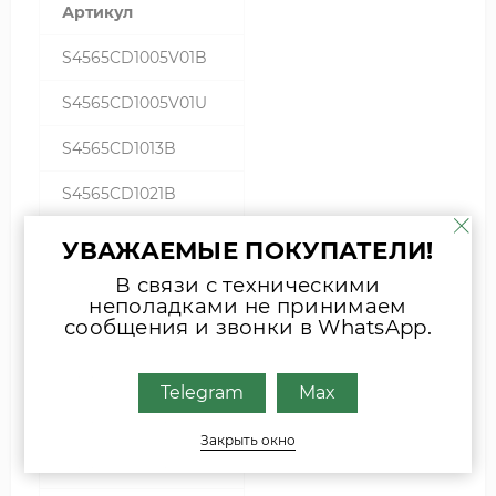
Артикул
S4565CD1005V01B
S4565CD1005V01U
S4565CD1013B
S4565CD1021B
S4565CD1021U
УВАЖАЕМЫЕ ПОКУПАТЕЛИ!
В связи с техническими
S4565CD1039B
неполадками не принимаем
сообщения и звонки в WhatsApp.
S4565CD1039U
S4565CD1039UCS08
Telegram
Max
S4565CD1054B
Закрыть окно
S4565CD1054U