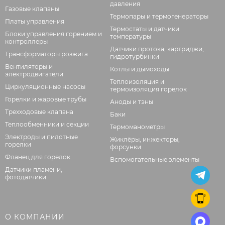
давления
Газовые клапаны
Термопары и термогенераторы
Платы управления
Термостаты и датчики
Блоки управления горением и
температуры
контроллеры
Датчики протока, картриджи,
Трансформаторы розжига
гидротурбинки
Вентиляторы и
Котлы и дымоходы
электродвигатели
Теплоизоляция и
Циркуляционные насосы
термоизоляция горелок
Горелки и жаровые трубы
Аноды и тэны
Трехходовые клапана
Баки
Теплообменники и секции
Термоманометры
Электроды и пилотные
Жиклёры, инжекторы,
горелки
форсунки
Фланец для горелок
Вспомогательные элементы
Датчики пламени,
фотодатчики
О КОМПАНИИ