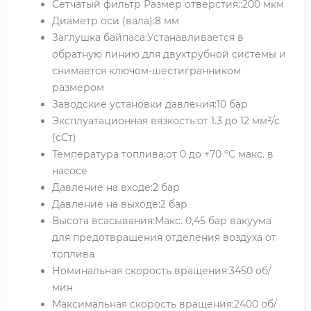
Сетчатый фильтр Размер отверстия::200 мкм
Диаметр оси (вала):8 мм
Заглушка байпаса:Устанавливается в
обратную линию для двухтрубной системы и
снимается ключом-шестигранником
размером
Заводские установки давления:10 бар
Эксплуатационная вязкость:от 1.3 до 12 мм²/с
(сСт)
Температура топлива:от 0 до +70 ºC макс. в
насосе
Давление на входе:2 бар
Давление на выходе:2 бар
Высота всасывания:Макс. 0,45 бар вакуума
для предотвращения отделения воздуха от
топлива
Номинальная скорость вращения:3450 об/
мин
Максимальная скорость вращения:2400 об/