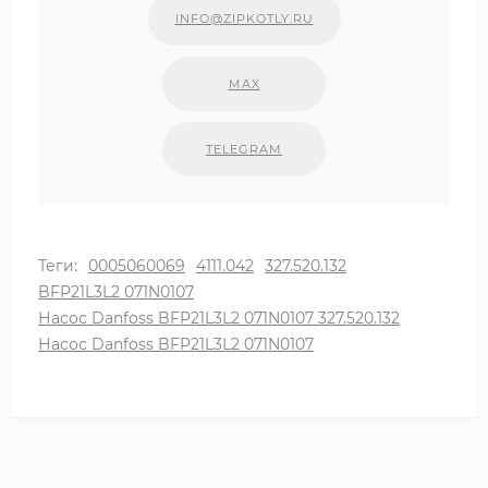
INFO@ZIPKOTLY.RU
MAX
TELEGRAM
Теги:
0005060069
4111.042
327.520.132
BFP21L3L2 071N0107
Насос Danfoss BFP21L3L2 071N0107 327.520.132
Насос Danfoss BFP21L3L2 071N0107