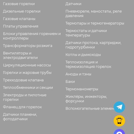
Газовые горелки
Датчики
Дизельные горелки
Пневмореле, маностаты, реле
давления
Газовые клапаны
Термопары и термогенераторы
Платы управления
Термостаты и датчики
Блоки управления горением и
температуры
контроллеры
Датчики протока, картриджи,
Трансформаторы розжига
гидротурбинки
Вентиляторы и
Котлы и дымоходы
электродвигатели
Теплоизоляция и
Циркуляционные насосы
термоизоляция горелок
Горелки и жаровые трубы
Аноды и тэны
Трехходовые клапана
Баки
Теплообменники и секции
Термоманометры
Электроды и пилотные
Жиклёры, инжекторы,
горелки
форсунки
Фланец для горелок
Вспомогательные элементы
Датчики пламени,
фотодатчики