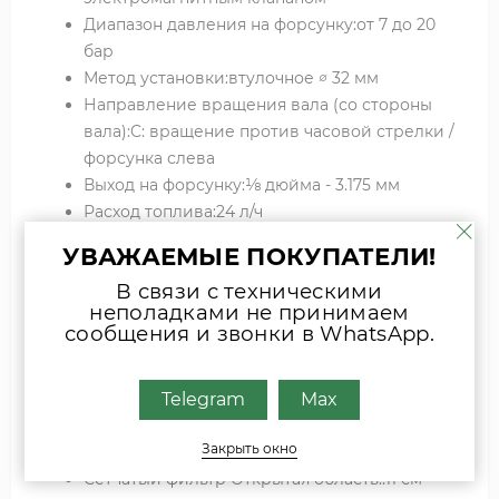
Диапазон давления на форсунку:от 7 до 20
бар
Метод установки:втулочное ∅ 32 мм
Направление вращения вала (со стороны
вала):C: вращение против часовой стрелки /
форсунка слева
Выход на форсунку:⅛ дюйма - 3.175 мм
Расход топлива:24 л/ч
Всасывающая и обратная линия:¼ дюйма -
УВАЖАЕМЫЕ ПОКУПАТЕЛИ!
6.35 мм
В связи с техническими
Установка заглушки байпаса:P: заглушка
неполадками не принимаем
байпаса установлена в обратную линию для
сообщения и звонки в WhatsApp.
двухтрубной системы
Порт манометра:⅛ дюйма - 3.175 мм
Порт вакуумметра:⅛ дюйма - 3.175 мм
Telegram
Max
Функция клапана:Регулировка давления и
Закрыть окно
запирание
Сетчатый фильтр Открытая область::11 см²