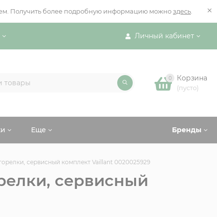
×
ением. Получить более подробную информацию можно
здесь
.
Личный кабинет
Корзина
0
(пусто)
ки
Еще
Бренды
орелки, сервисный комплект Vaillant 0020025929
релки, сервисный