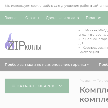
Мы используем cookie-файлы для улучшения работы сайта и 
Главная
Отзывы
Доставка и оплата
Гарантия
г. Москва, МКАД
внешняя сторона, в
г. Солнечногорс
д. 1
Краснодарский к
Брюховецкая
Подбор запчасти по наименованию горелки
Подб
Главная
Теплоо
КАТАЛОГ ТОВАРОВ
Компле
компле