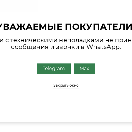
0
УВАЖАЕМЫЕ ПОКУПАТЕЛИ
зи с техническими неполадками не при
сообщения и звонки в WhatsApp.
Telegram
Max
0025929
— это
набор
уплотнительных
элементов,
использу
ных
моделях
котлов
Vaillant.
Закрыть окно