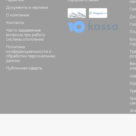
на
Документы и чертежи
Га
О компании
Ди
Контакты
Га
Часто задаваемые
Пл
вопросы про работу
системы отопления
Бл
го
Политика
конфиденциальности и
Тр
обработки персональных
ро
данных
Ве
Публичная оферта
эл
Ци
Гор
Тр
Те
се
Эл
го
Фл
Да
фо