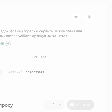
адок, фланец горелки, сервисный комплект для
ых котлов Vaillant, артикул 0020025929
ИЕ
Vaillant
И
АРТИКУЛ:
0020025929
-
+
просу
КУПИТЬ