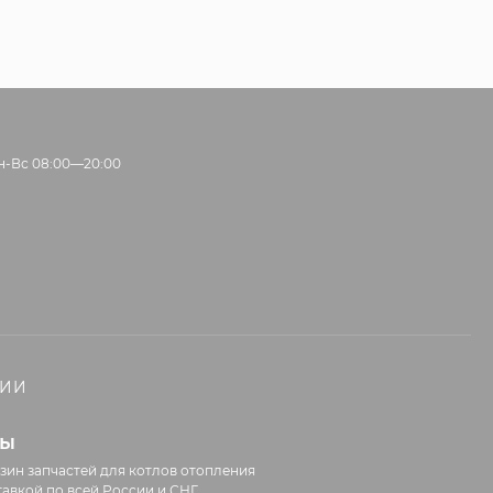
н-Вс 08:00—20:00
НИИ
лы
зин запчастей для котлов отопления
тавкой по всей России и СНГ