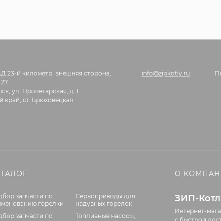
АД 23-й километр, внешняя сторона,
info@zipkotly.ru
П
 27
ск, ул. Пролетарская, д. 1
 край, ст. Брюховецкая
АТАЛОГ
О КОМПА
дбор запчасти по
Сервоприводы для
ЗИП-Кот
именованию горелки
надувных горелок
Интернет-мага
дбор запчасти по
Топливные насосы,
с быстрой дос