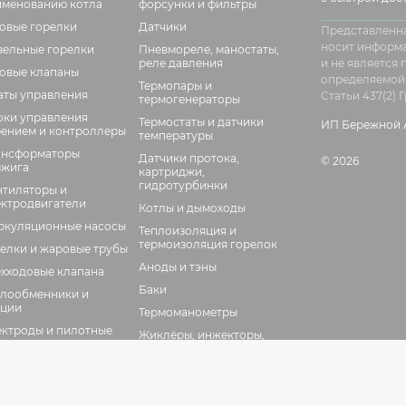
именованию котла
форсунки и фильтры
зовые горелки
Датчики
Представленна
носит информ
зельные горелки
Пневмореле, маностаты,
реле давления
и не является
зовые клапаны
определяемой
Термопары и
аты управления
Статьи 437(2)
термогенераторы
оки управления
Термостаты и датчики
ИП Бережной А
рением и контроллеры
температуры
ансформаторы
Датчики протока,
© 2026
зжига
картриджи,
гидротурбинки
нтиляторы и
ектродвигатели
Котлы и дымоходы
ркуляционные насосы
Теплоизоляция и
термоизоляция горелок
елки и жаровые трубы
Аноды и тэны
ехходовые клапана
Баки
плообменники и
кции
Термоманометры
ектроды и пилотные
Жиклёры, инжекторы,
релки
форсунки
анец для горелок
Вспомогательные
элементы
тчики пламени,
тодатчики