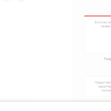
Если вы з
назва
Подр
Представл
характе
полож