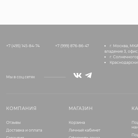
+7 (495) 145-84-74
+7 (999) 876-86-47
г. Москва, МК
владение 3, офис
г. Солнечногор
Краснодарский
Мы в соц.сетях
КОМПАНИЯ
МАГАЗИН
К
Отзывы
Корзина
По
на
Доставка и оплата
Личный кабинет
По
Гарантия
Оформить заказ