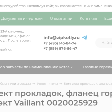
вашего удобства. Используя сайт, вы соглашаетесь с их примен
Документы и чертежи
О компании
Контакты
Еще
 23-й километр,
ладение 3, офис 27
info@zipkotly.ru
к, ул. Пролетарская,
+7 (495) 145-84-74
+7 (999) 876-86-47
рай, ст.
ор запчасти по наименованию котла
Газовые горел
бменники и секции
Уплотнители
Комплект прокладок, фланец г
кт прокладок, фланец го
кт Vaillant 0020025929