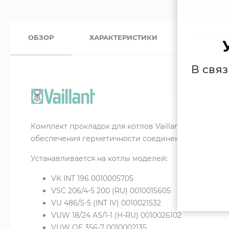
ОБЗОР
ХАРАКТЕРИСТИКИ
ОТЗЫВЫ
В свя
Комплект
прокладок
для
котлов
Vaillant
артикул
002
обеспечения
герметичности
соединений
в
различ
Устанавливается на котлы моделей:
VK INT 196 0010005705
VSC 206/4-5 200 (RU) 0010015605
VU 486/5-5 (INT IV) 0010021532
VUW 18/24 AS/1-1 (H-RU) 0010026102
VUW OE 356-7 0010002135