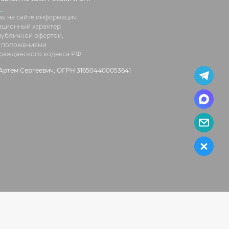
я на сайте информация
ационный характер
 публичной офертой,
 положениями
 Гражданского кодекса РФ
ртем Сергеевич, ОГРН 316504400053641