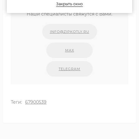
удобным для Вас способом
Закрыть окно
Наши специалисты свяжутся с Вами.
INFO@ZIPKOTLY.RU
MAX
TELEGRAM
Теги:
67900539