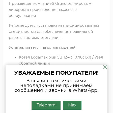
Произведен компанией Grundfos, мировым
лидером в производстве насосного
оборудования.
Рекомендуется установка квалифицированным
специалистом для обеспечения правильной
работы системы отопления.
Устанавливается на котлы моделей:
Котел Logamax plus GB112-43 (07103150) / Узел
обратной линии
Котел Logamax plus GB112-60 (07103180) / Узел
УВАЖАЕМЫЕ ПОКУПАТЕЛИ!
обратной линии
В связи с техническими
неполадками не принимаем
сообщения и звонки в WhatsApp.
Если вы затрудняетесь с выбором
комплектующих, присылайте фото
Telegram
Max
шильда оборудования или запчасти