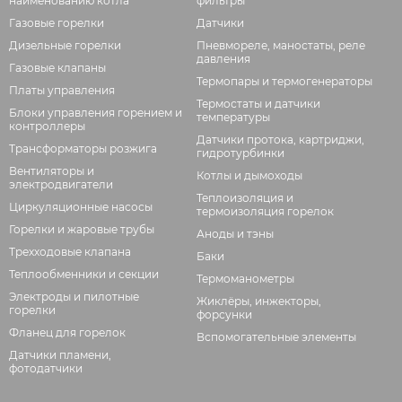
наименованию котла
фильтры
Газовые горелки
Датчики
Дизельные горелки
Пневмореле, маностаты, реле
давления
Газовые клапаны
Термопары и термогенераторы
Платы управления
Термостаты и датчики
Блоки управления горением и
температуры
контроллеры
Датчики протока, картриджи,
Трансформаторы розжига
гидротурбинки
Вентиляторы и
Котлы и дымоходы
электродвигатели
Теплоизоляция и
Циркуляционные насосы
термоизоляция горелок
Горелки и жаровые трубы
Аноды и тэны
Трехходовые клапана
Баки
Теплообменники и секции
Термоманометры
Электроды и пилотные
Жиклёры, инжекторы,
горелки
форсунки
Фланец для горелок
Вспомогательные элементы
Датчики пламени,
фотодатчики