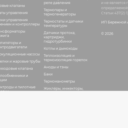
реле давления
и не является
зовые клапаны
определяемой
Термопары и
аты управления
Статьи 437(2)
термогенераторы
оки управления
Термостаты и датчики
ИП Бережной А
рением и контроллеры
температуры
ансформаторы
Датчики протока,
© 2026
зжига
картриджи,
гидротурбинки
нтиляторы и
ектродвигатели
Котлы и дымоходы
ркуляционные насосы
Теплоизоляция и
термоизоляция горелок
елки и жаровые трубы
Аноды и тэны
ехходовые клапана
Баки
плообменники и
кции
Термоманометры
ектроды и пилотные
Жиклёры, инжекторы,
релки
форсунки
анец для горелок
Вспомогательные
элементы
тчики пламени,
тодатчики