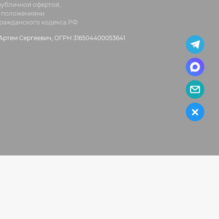
 публичной офертой,
 положениями
 Гражданского кодекса РФ
ртем Сергеевич, ОГРН 316504400053641