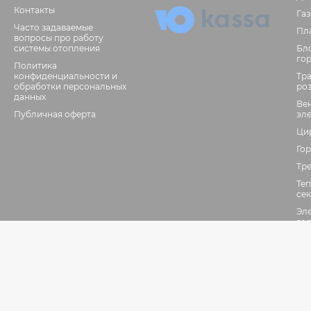
Контакты
Га
Часто задаваемые
Пл
вопросы про работу
системы отопления
Бл
го
Политика
конфиденциальности и
Тр
обработки персональных
ро
данных
Ве
Публичная оферта
эл
Ци
Гор
Тр
Те
се
Эл
го
Фл
Да
фо