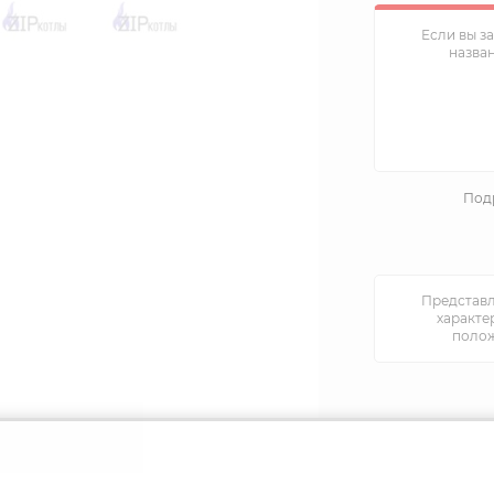
Если вы з
назва
Подр
Представл
характе
полож