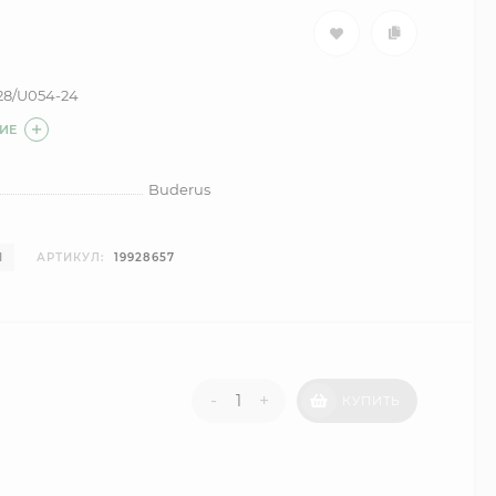
28/U054-24
ИЕ
Buderus
И
АРТИКУЛ:
19928657
-
+
КУПИТЬ