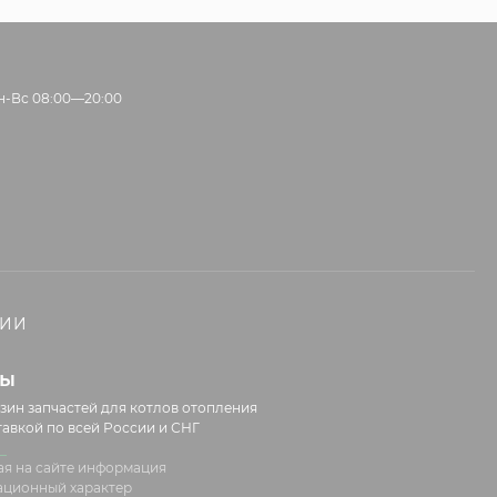
н-Вс 08:00—20:00
НИИ
лы
зин запчастей для котлов отопления
тавкой по всей России и СНГ
я на сайте информация
ационный характер