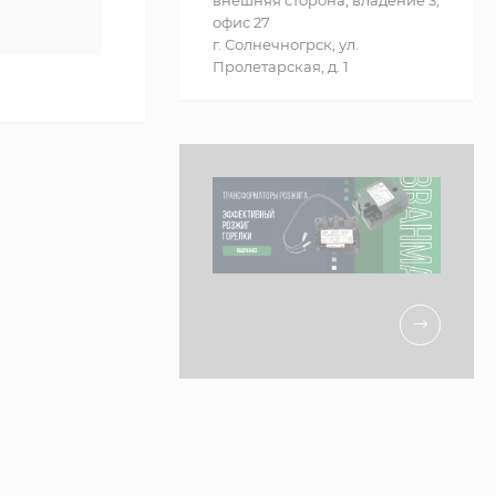
внешняя сторона, владение 3,
офис 27
г. Солнечногрск, ул.
Пролетарская, д. 1