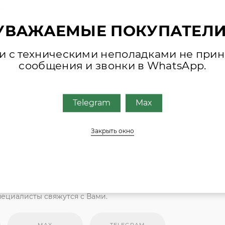
0
УВАЖАЕМЫЕ ПОКУПАТЕЛИ
зи с техническими неполадками не при
сообщения и звонки в WhatsApp.
сос / трубы
Telegram
Max
сос / трубы
сос / трубы
Закрыть окно
ктующих, присылайте фото шильда оборудования или запча
обным для Вас способом
ециалисты свяжутся с Вами.