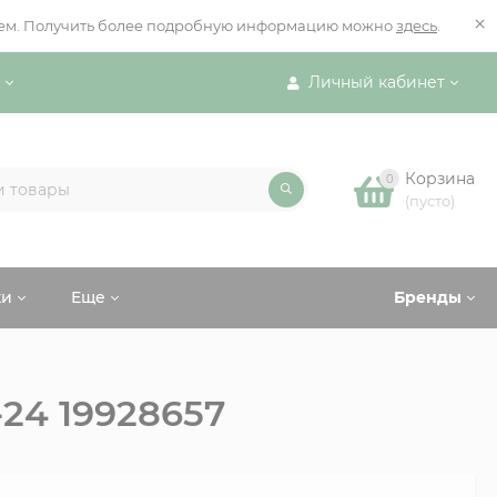
×
ением. Получить более подробную информацию можно
здесь
.
Личный кабинет
Корзина
0
(пусто)
ки
Еще
Бренды
24 19928657