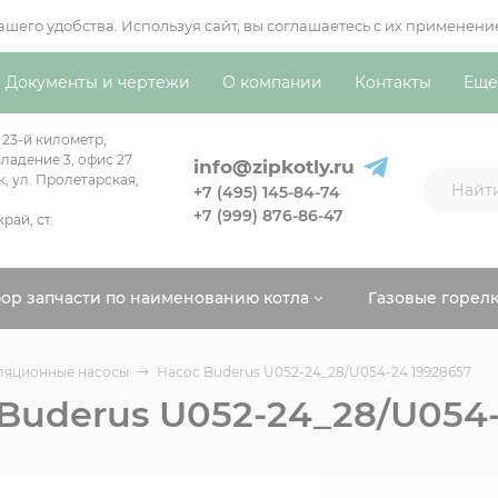
вашего удобства. Используя сайт, вы соглашаетесь с их примен
Документы и чертежи
О компании
Контакты
Еще
 23-й километр,
ладение 3, офис 27
info@zipkotly.ru
к, ул. Пролетарская,
+7 (495) 145-84-74
+7 (999) 876-86-47
рай, ст.
ор запчасти по наименованию котла
Газовые горел
ляционные насосы
Насос Buderus U052-24_28/U054-24 19928657
Buderus U052-24_28/U054-