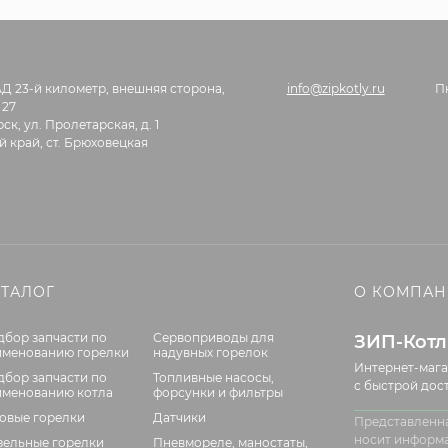
АД 23-й километр, внешняя сторона,
info@zipkotly.ru
П
 27
ск, ул. Пролетарская, д. 1
 край, ст. Брюховецкая
АТАЛОГ
О КОМПА
дбор запчасти по
Сервоприводы для
ЗИП-Кот
именованию горелки
надувных горелок
Интернет-мага
дбор запчасти по
Топливные насосы,
с быстрой дос
именованию котла
форсунки и фильтры
зовые горелки
Датчики
Представленна
носит информ
зельные горелки
Пневмореле, маностаты,