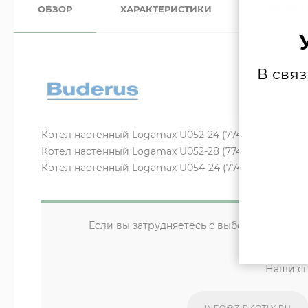
ОБЗОР
ХАРАКТЕРИСТИКИ
ОТЗЫВЫ
В свя
Котел настенный Logamax U052-24 (7747380128) / На
Котел настенный Logamax U052-28 (7747380129) / На
Котел настенный Logamax U054-24 (7747380125) / На
Если вы затрудняетесь с выбором компле
уд
Наши сп