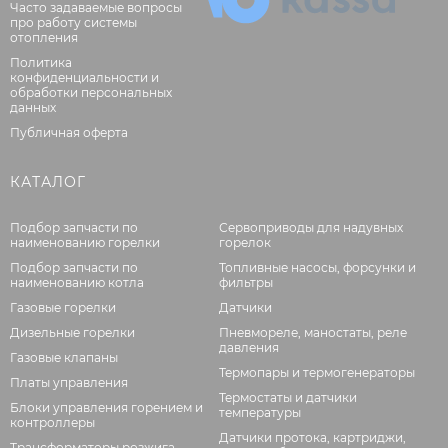
Часто задаваемые вопросы
про работу системы
отопления
Политика
конфиденциальности и
обработки персональных
данных
Публичная оферта
КАТАЛОГ
Подбор запчасти по
Сервоприводы для надувных
наименованию горелки
горелок
Подбор запчасти по
Топливные насосы, форсунки и
наименованию котла
фильтры
Газовые горелки
Датчики
Дизельные горелки
Пневмореле, маностаты, реле
давления
Газовые клапаны
Термопары и термогенераторы
Платы управления
Термостаты и датчики
Блоки управления горением и
температуры
контроллеры
Датчики протока, картриджи,
Трансформаторы розжига