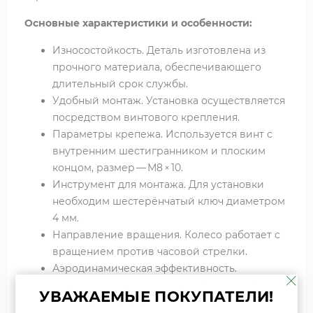
Основные характеристики и особенности:
Износостойкость. Деталь изготовлена из
прочного материала, обеспечивающего
длительный срок службы.
Удобный монтаж. Установка осуществляется
посредством винтового крепления.
Параметры крепежа. Используется винт с
внутренним шестигранником и плоским
концом, размер —
М
8
×
10
.
Инструмент для монтажа. Для установки
необходим шестерёнчатый ключ диаметром
4
мм
.
Направление вращения. Колесо работает с
вращением против часовой стрелки.
Аэродинамическая эффективность.
Конструкция включает
40
рабочих лопастей,
УВАЖАЕМЫЕ ПОКУПАТЕЛИ!
оптимизированных для надёжной и