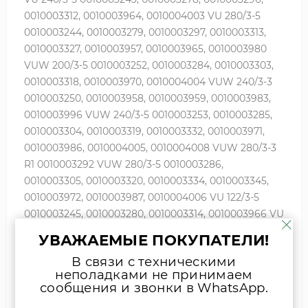
0010003312, 0010003964, 0010004003 VU 280/3-5
0010003244, 0010003279, 0010003297, 0010003313,
0010003327, 0010003957, 0010003965, 0010003980
VUW 200/3-5 0010003252, 0010003284, 0010003303,
0010003318, 0010003970, 0010004004 VUW 240/3-3
0010003250, 0010003958, 0010003959, 0010003983,
0010003996 VUW 240/3-5 0010003253, 0010003285,
0010003304, 0010003319, 0010003332, 0010003971,
0010003986, 0010004005, 0010004008 VUW 280/3-3
R1 0010003292 VUW 280/3-5 0010003286,
0010003305, 0010003320, 0010003334, 0010003345,
0010003972, 0010003987, 0010004006 VU 122/3-5
0010003245, 0010003280, 0010003314, 0010003966 VU
202/3-5 0010003246, 0010003281, 0010003299,
УВАЖАЕМЫЕ ПОКУПАТЕЛИ!
0010003315, 0010003967 VU 242/3-5 0010003247,
В связи с техническими
0010003282, 0010003300, 0010003316, 0010003342,
неполадками не принимаем
0010003968 VU 282/3-5 0010003248, 0010003283,
сообщения и звонки в WhatsApp.
0010003301, 0010003317, 0010003329, 0010003343,