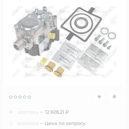
12 928,21
₽
0020175904
Цена по запросу
0020175903