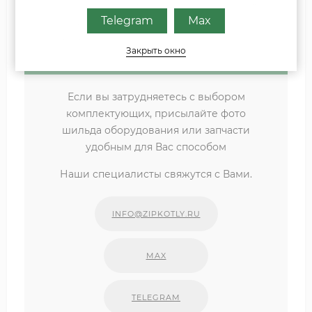
0010003969, 0010003982 VU 322/3-5 0010003981,
Telegram
Max
0010003992 VUW 362/3-5 0010003350, 0010003977,
0010004014
Закрыть окно
Если вы затрудняетесь с выбором
комплектующих, присылайте фото
шильда оборудования или запчасти
удобным для Вас способом
Наши специалисты свяжутся с Вами.
INFO@ZIPKOTLY.RU
MAX
TELEGRAM