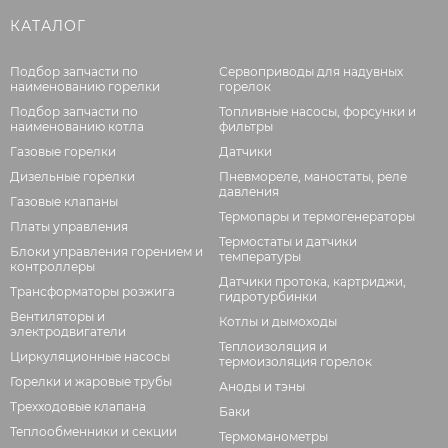
КАТАЛОГ
Подбор запчасти по
Сервоприводы для надувных
наименованию горелки
горелок
Подбор запчасти по
Топливные насосы, форсунки и
наименованию котла
фильтры
Газовые горелки
Датчики
Дизельные горелки
Пневмореле, маностаты, реле
давления
Газовые клапаны
Термопары и термогенераторы
Платы управления
Термостаты и датчики
Блоки управления горением и
температуры
контроллеры
Датчики протока, картриджи,
Трансформаторы розжига
гидротурбинки
Вентиляторы и
Котлы и дымоходы
электродвигатели
Теплоизоляция и
Циркуляционные насосы
термоизоляция горелок
Горелки и жаровые трубы
Аноды и тэны
Трехходовые клапана
Баки
Теплообменники и секции
Термоманометры