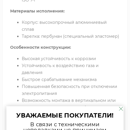
ISO 7-1
Материалы исполнения:
Корпус: высокопрочный алюминиевый
сплав
Тарелка: пербунан (специальный эластомер)
Особенности конструкции:
Высокая устойчивость к коррозии
Устойчивость к воздействию газа и
давления
Быстрое срабатывание механизма
Повышенная безопасность при отключении
электропитания
Возможность монтажа в вертикальном или
горизонтальном положении (кроме
УВАЖАЕМЫЕ ПОКУПАТЕЛИ!
положения катушкой вниз)
В связи с техническими
Преимущества:
неполадками не принимаем