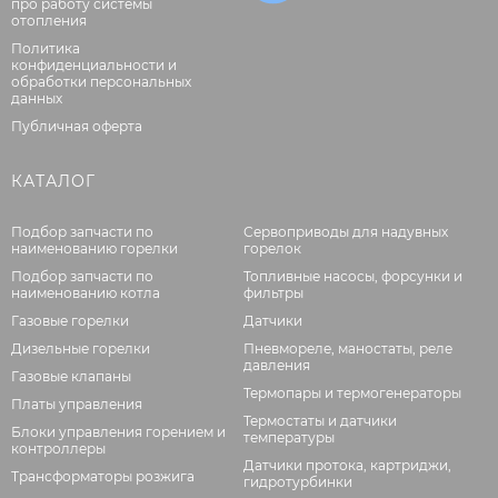
про работу системы
отопления
Политика
конфиденциальности и
обработки персональных
данных
Публичная оферта
КАТАЛОГ
Подбор запчасти по
Сервоприводы для надувных
наименованию горелки
горелок
Подбор запчасти по
Топливные насосы, форсунки и
наименованию котла
фильтры
Газовые горелки
Датчики
Дизельные горелки
Пневмореле, маностаты, реле
давления
Газовые клапаны
Термопары и термогенераторы
Платы управления
Термостаты и датчики
Блоки управления горением и
температуры
контроллеры
Датчики протока, картриджи,
Трансформаторы розжига
гидротурбинки