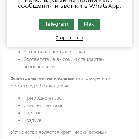
сообщения и звонки в WhatsApp.
Надежная защита системы при перебоях
электропитания
Мгновенное срабатывание запорного
Telegram
Max
механизма
Долговечность материалов
Закрыть окно
Широкий диапазон рабочих температур
Универсальность монтажа
Соответствие высоким стандартам
безопасности
Электромагнитный клапан
используется в
системах, работающих на:
Природном газе
Сжиженном газе
Биогазе
Воздухе
Устройство является критически важным