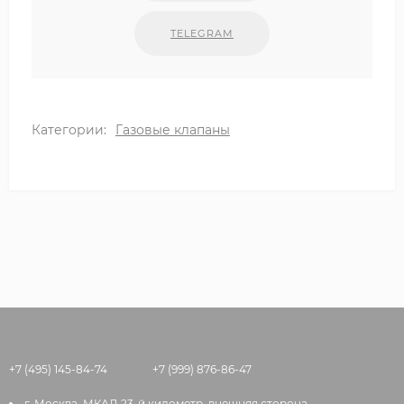
TELEGRAM
Категории:
Газовые клапаны
+7 (495) 145-84-74
+7 (999) 876-86-47
г. Москва, МКАД 23-й километр, внешняя сторона,