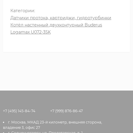
Категории:
Датчики протока, картриджи, гидротурбинки
Котёл настенный двухконтурный Buderus
Logamax U072-35K
+7 (495) 145-84-74
+7 (999) 876-86-47
г. Москва, МКАД 23-й километр, внешняя сторона,
владение 3, офис 27
г. Солнечногорск, ул. Пролетарская, д. 1