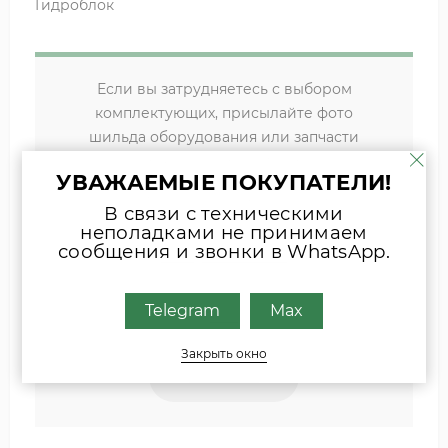
Гидроблок
Если вы затрудняетесь с выбором
комплектующих, присылайте фото
шильда оборудования или запчасти
удобным для Вас способом
УВАЖАЕМЫЕ ПОКУПАТЕЛИ!
Наши специалисты свяжутся с Вами.
В связи с техническими
неполадками не принимаем
сообщения и звонки в WhatsApp.
INFO@ZIPKOTLY.RU
Telegram
Max
MAX
Закрыть окно
TELEGRAM