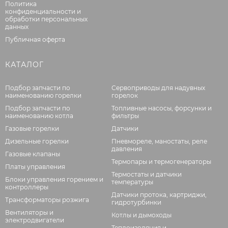
Политика
конфиденциальности и
обработки персональных
данных
Публичная оферта
КАТАЛОГ
Подбор запчасти по
Сервоприводы для надувных
наименованию горелки
горелок
Подбор запчасти по
Топливные насосы, форсунки и
наименованию котла
фильтры
Газовые горелки
Датчики
Дизельные горелки
Пневмореле, маностаты, реле
давления
Газовые клапаны
Термопары и термогенераторы
Платы управления
Термостаты и датчики
Блоки управления горением и
температуры
контроллеры
Датчики протока, картриджи,
Трансформаторы розжига
гидротурбинки
Вентиляторы и
Котлы и дымоходы
электродвигатели
Теплоизоляция и