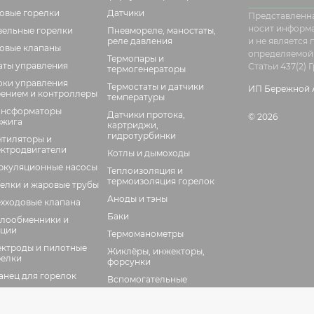
зовые горелки
Датчики
Представленна
носит информ
зельные горелки
Пневмореле, маностаты,
реле давления
и не является
зовые клапаны
определяемой
Термопары и
аты управления
Статьи 437(2)
термогенераторы
оки управления
Термостаты и датчики
ИП Бережной А
рением и контроллеры
температуры
ансформаторы
Датчики протока,
© 2026
зжига
картриджи,
гидротурбинки
нтиляторы и
ектродвигатели
Котлы и дымоходы
ркуляционные насосы
Теплоизоляция и
термоизоляция горелок
елки и жаровые трубы
Аноды и тэны
ехходовые клапана
Баки
плообменники и
кции
Термоманометры
ектроды и пилотные
Жиклёры, инжекторы,
релки
форсунки
анец для горелок
Вспомогательные
элементы
тчики пламени,
тодатчики