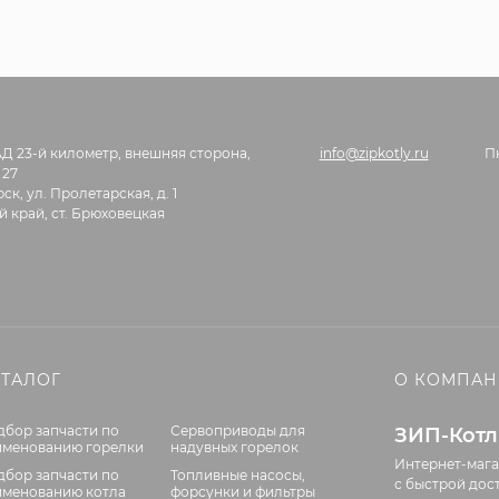
АД 23-й километр, внешняя сторона,
info@zipkotly.ru
П
 27
ск, ул. Пролетарская, д. 1
 край, ст. Брюховецкая
АТАЛОГ
О КОМПА
дбор запчасти по
Сервоприводы для
ЗИП-Кот
именованию горелки
надувных горелок
Интернет-мага
дбор запчасти по
Топливные насосы,
с быстрой дос
именованию котла
форсунки и фильтры