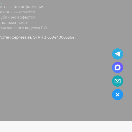
я на сайте информация
ационный характер
 публичной офертой,
 положениями
 Гражданского кодекса РФ
ртем Сергеевич, ОГРН 316504400053641