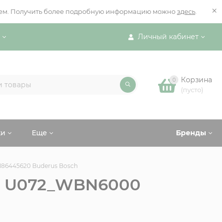
×
ением. Получить более подробную информацию можно
здесь
.
Личный кабинет
Корзина
0
(пусто)
ки
Еще
Бренды
86445620 Buderus Bosch
на U072_WBN6000