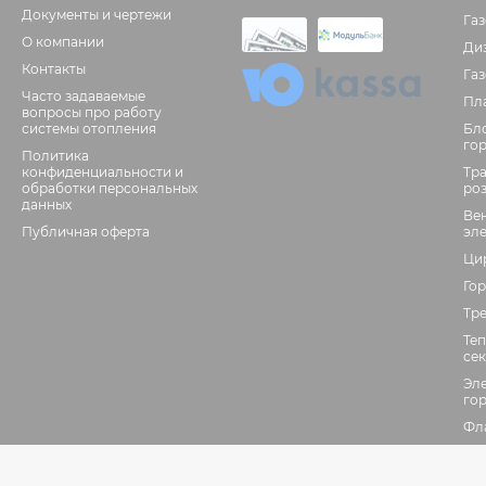
Документы и чертежи
Га
О компании
Ди
Контакты
Га
Часто задаваемые
Пл
вопросы про работу
системы отопления
Бл
го
Политика
конфиденциальности и
Тр
обработки персональных
ро
данных
Ве
Публичная оферта
эл
Ци
Гор
Тр
Те
се
Эл
го
Фл
Да
фо