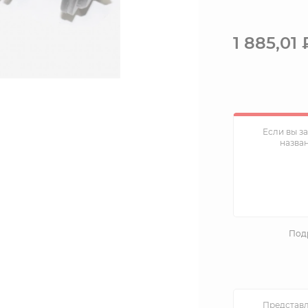
1 885,01
Если вы з
назва
Подр
Представл