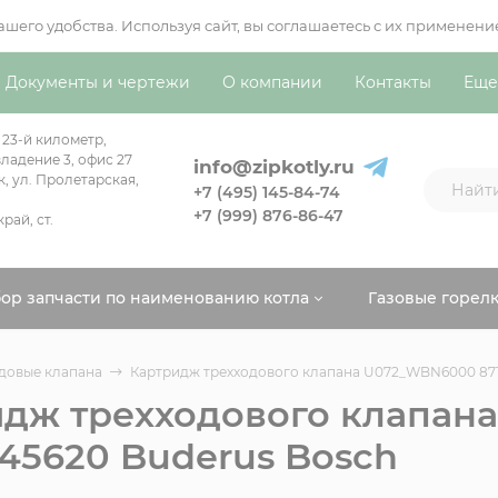
вашего удобства. Используя сайт, вы соглашаетесь с их примен
Документы и чертежи
О компании
Контакты
Еще
 23-й километр,
ладение 3, офис 27
info@zipkotly.ru
к, ул. Пролетарская,
+7 (495) 145-84-74
+7 (999) 876-86-47
рай, ст.
ор запчасти по наименованию котла
Газовые горел
довые клапана
Картридж трехходового клапана U072_WBN6000 871
идж трехходового клапа
45620 Buderus Bosch