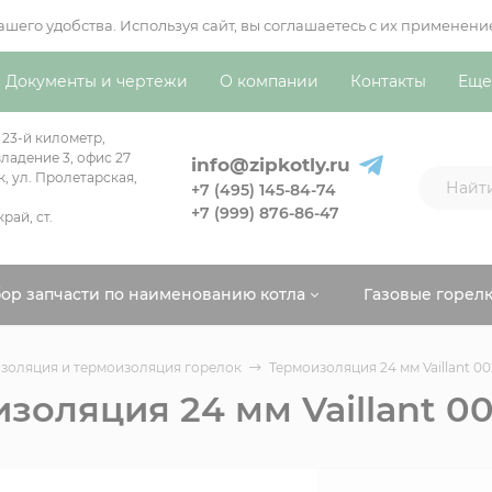
вашего удобства. Используя сайт, вы соглашаетесь с их примен
Документы и чертежи
О компании
Контакты
Еще
 23-й километр,
ладение 3, офис 27
info@zipkotly.ru
к, ул. Пролетарская,
+7 (495) 145-84-74
+7 (999) 876-86-47
рай, ст.
ор запчасти по наименованию котла
Газовые горел
золяция и термоизоляция горелок
Термоизоляция 24 мм Vaillant 0
золяция 24 мм Vaillant 0