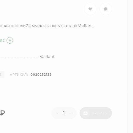
ная панель 24 мм для газовых котлов Vaillant
ИЕ
Vaillant
И
АРТИКУЛ:
0020252122
₽
-
+
КУПИТЬ