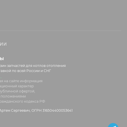
НИИ
лы
зин запчастей для котлов отопления
тавкой по всей России и СНГ
я на сайте информация
ационный характер
 публичной офертой,
 положениями
 Гражданского кодекса РФ
ртем Сергеевич, ОГРН 316504400053641