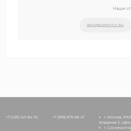
Наши сп
INFO@ZIPKOTLY.RU
+7 (495) 145-84-74
+7 (999) 876-86-47
г. Москва, МК
владение 3, офис
г. Солнечногор