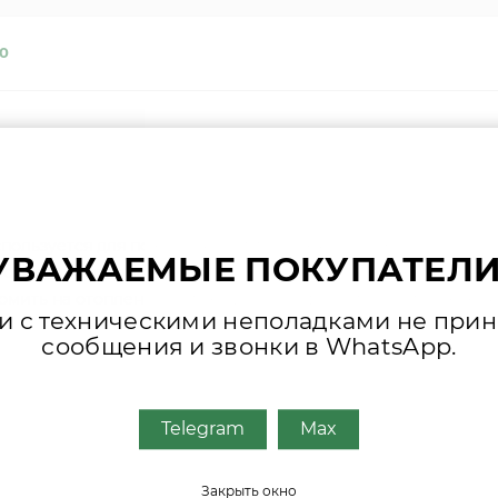
0
 используется для повышения эффективности работы котла и
УВАЖАЕМЫЕ ПОКУПАТЕЛИ
зопасных материалов. Легко устанавливается без использо
омить на отоплении и повышает комфорт при использовани
зи с техническими неполадками не при
сообщения и звонки в WhatsApp.
Telegram
Max
Закрыть окно