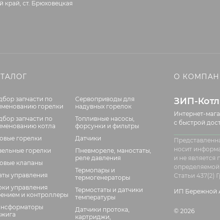
 край, ст. Брюховецкая
АТАЛОГ
О КОМПА
дбор запчасти по
Сервоприводы для
ЗИП-Кот
именованию горелки
надувных горелок
Интернет-мага
дбор запчасти по
Топливные насосы,
с быстрой дос
именованию котла
форсунки и фильтры
зовые горелки
Датчики
Представленна
носит информ
зельные горелки
Пневмореле, маностаты,
реле давления
и не является
зовые клапаны
определяемой
Термопары и
аты управления
Статьи 437(2)
термогенераторы
оки управления
Термостаты и датчики
ИП Бережной А
рением и контроллеры
температуры
ансформаторы
Датчики протока,
© 2026
зжига
картриджи,