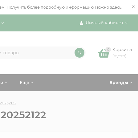
×
ением. Получить более подробную информацию можно
здесь
.
Личный кабинет
Корзина
0
(пусто)
ки
Еще
Бренды
020252122
020252122