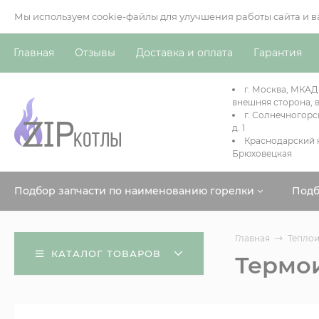
Мы используем cookie-файлы для улучшения работы сайта и 
Главная
Отзывы
Доставка и оплата
Гарантия
г. Москва, МКАД
внешняя сторона, в
г. Солнечногорс
д. 1
Краснодарский к
Брюховецкая
Подбор запчасти по наименованию горелки
Подб
Главная
Теплои
КАТАЛОГ ТОВАРОВ
Термои