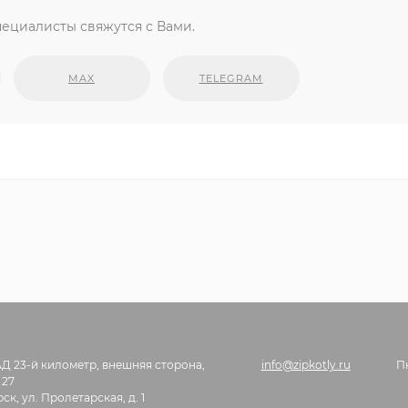
ециалисты свяжутся с Вами.
MAX
TELEGRAM
АД 23-й километр, внешняя сторона,
info@zipkotly.ru
П
 27
ск, ул. Пролетарская, д. 1