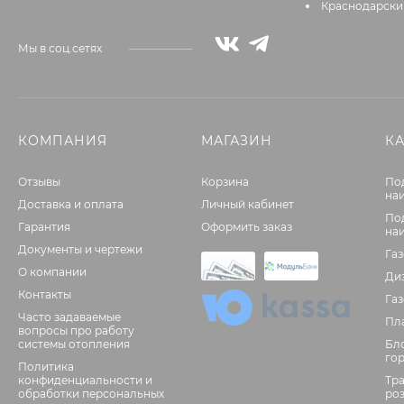
Краснодарский
Мы в соц.сетях
КОМПАНИЯ
МАГАЗИН
К
Отзывы
Корзина
По
на
Доставка и оплата
Личный кабинет
По
Гарантия
Оформить заказ
на
Документы и чертежи
Га
О компании
Ди
Контакты
Га
Часто задаваемые
Пл
вопросы про работу
системы отопления
Бл
го
Политика
конфиденциальности и
Тр
обработки персональных
ро