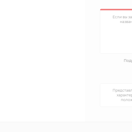
Если вы з
назва
Подр
Представл
характе
полож