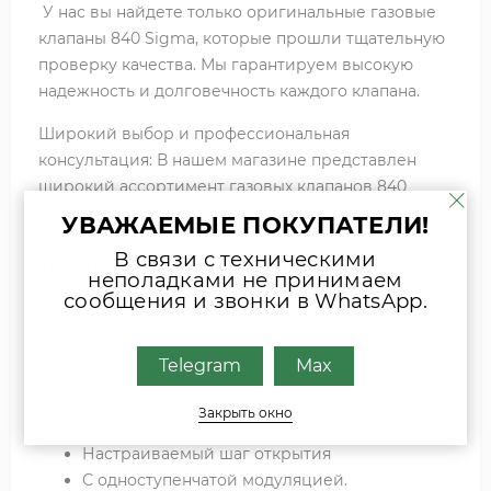
У нас вы найдете только оригинальные газовые
клапаны 840 Sigma, которые прошли тщательную
проверку качества. Мы гарантируем высокую
надежность и долговечность каждого клапана.
Широкий выбор и профессиональная
консультация: В нашем магазине представлен
широкий ассортимент газовых клапанов 840
Sigma с различными характеристиками.
УВАЖАЕМЫЕ ПОКУПАТЕЛИ!
В связи с техническими
Технические характеристики:
неполадками не принимаем
сообщения и звонки в WhatsApp.
Питание 230 V - 50 Гц
Регулятор давления 2-50 mbar
Telegram
Max
Подключение запальной горелки М10
Подключение газа - Rp 1/2"
Закрыть окно
Рабочая температура 0 - 60°C
Настраиваемый шаг открытия
С одноступенчатой модуляцией.