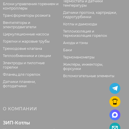
Термостаты и датчики
Блоки управления горением и
температуры
контроллеры
Датчики протока, картриджи,
Трансформаторы розжига
гидротурбинки
Вентиляторы и
Котлы и дымоходы
электродвигатели
Теплоизоляция и
Циркуляционные насосы
термоизоляция горелок
Горелки и жаровые трубы
Аноды и тэны
Трехходовые клапана
Баки
Теплообменники и секции
Термоманометры
Электроды и пилотные
Жиклёры, инжекторы,
горелки
форсунки
Фланец для горелок
Вспомогательные элементы
Датчики пламени,
фотодатчики
О КОМПАНИИ
ЗИП-Котлы