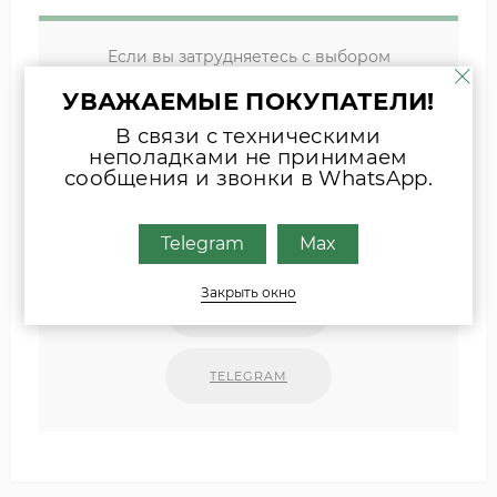
Если вы затрудняетесь с выбором
комплектующих, присылайте фото
УВАЖАЕМЫЕ ПОКУПАТЕЛИ!
шильда оборудования или запчасти
В связи с техническими
удобным для Вас способом
неполадками не принимаем
сообщения и звонки в WhatsApp.
Наши специалисты свяжутся с Вами.
Telegram
Max
INFO@ZIPKOTLY.RU
Закрыть окно
MAX
TELEGRAM