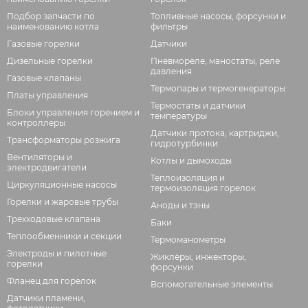
Подбор запчасти по
Топливные насосы, форсунки и
наименованию котла
фильтры
Газовые горелки
Датчики
Дизельные горелки
Пневмореле, маностаты, реле
давления
Газовые клапаны
Термопары и термогенераторы
Платы управления
Термостаты и датчики
Блоки управления горением и
температуры
контроллеры
Датчики протока, картриджи,
Трансформаторы розжига
гидротурбинки
Вентиляторы и
Котлы и дымоходы
электродвигатели
Теплоизоляция и
Циркуляционные насосы
термоизоляция горелок
Горелки и жаровые трубы
Аноды и тэны
Трехходовые клапана
Баки
Теплообменники и секции
Термоманометры
Электроды и пилотные
Жиклёры, инжекторы,
горелки
форсунки
Фланец для горелок
Вспомогательные элементы
Датчики пламени,