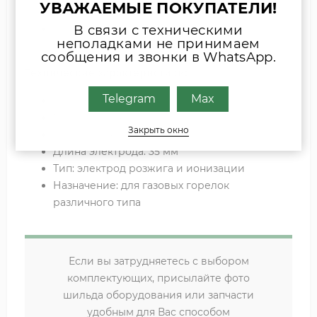
УВАЖАЕМЫЕ ПОКУПАТЕЛИ!
геометрии
В связи с техническими
Долгий срок службы за счёт применения
неполадками не принимаем
жаростойких материалов
сообщения и звонки в WhatsApp.
Технические характеристики:
Telegram
Max
Производитель: Kromschroder
Модель: BR 165 L35
Закрыть окно
Артикул: 74330261
Длина электрода: 35 мм
Тип: электрод розжига и ионизации
Назначение: для газовых горелок
различного типа
Если вы затрудняетесь с выбором
комплектующих, присылайте фото
шильда оборудования или запчасти
удобным для Вас способом