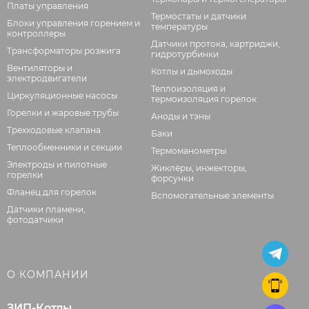
Платы управления
Термостаты и датчики
Блоки управления горением и
температуры
контроллеры
Датчики протока, картриджи,
Трансформаторы розжига
гидротурбинки
Вентиляторы и
Котлы и дымоходы
электродвигатели
Теплоизоляция и
Циркуляционные насосы
термоизоляция горелок
Горелки и жаровые трубы
Аноды и тэны
Трехходовые клапана
Баки
Теплообменники и секции
Термоманометры
Электроды и пилотные
Жиклёры, инжекторы,
горелки
форсунки
Фланец для горелок
Вспомогательные элементы
Датчики пламени,
фотодатчики
О КОМПАНИИ
ЗИП-Котлы