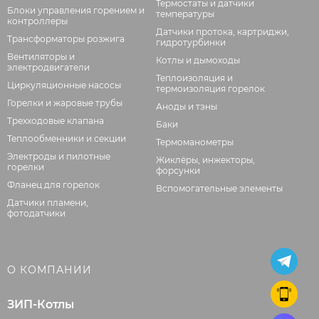
Термостаты и датчики
Блоки управления горением и
температуры
контроллеры
Датчики протока, картриджи,
Трансформаторы розжига
гидротурбинки
Вентиляторы и
Котлы и дымоходы
электродвигатели
Теплоизоляция и
Циркуляционные насосы
термоизоляция горелок
Горелки и жаровые трубы
Аноды и тэны
Трехходовые клапана
Баки
Теплообменники и секции
Термоманометры
Электроды и пилотные
Жиклёры, инжекторы,
горелки
форсунки
Фланец для горелок
Вспомогательные элементы
Датчики пламени,
фотодатчики
О КОМПАНИИ
ЗИП-Котлы