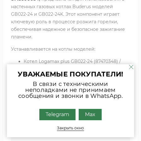
настенных газовых котлах Buderus моделей
GB022-24 и GB022-24K. Этот компонент играет
ключевую роль в процессе розжига горелки,
обеспечивая надежное и безопасное зажигание
пламени.
Устанавливается на котлы моделей:
Котел Logamax plus GB022-24 (87470348) /
Теплообменник
УВАЖАЕМЫЕ ПОКУПАТЕЛИ!
Котел Logamax plus GB022-24K (87470346) /
В связи с техническими
Теплообменник
неполадками не принимаем
сообщения и звонки в WhatsApp.
Если вы затрудняетесь с выбором
Telegram
Max
комплектующих, присылайте фото
шильда оборудования или запчасти
Закрыть окно
удобным для Вас способом