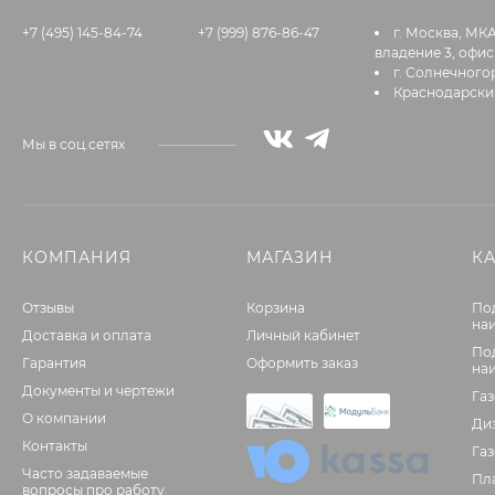
+7 (495) 145-84-74
+7 (999) 876-86-47
г. Москва, МК
владение 3, офис
г. Солнечногор
Краснодарский
Мы в соц.сетях
КОМПАНИЯ
МАГАЗИН
К
Отзывы
Корзина
По
на
Доставка и оплата
Личный кабинет
По
Гарантия
Оформить заказ
на
Документы и чертежи
Га
О компании
Ди
Контакты
Га
Часто задаваемые
Пл
вопросы про работу