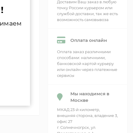
Доставим Ваш заказ в любую
!
точку России курьером или
 INT 254/1-5
службой доставки, так же есть
9 VK INT
возможность самовывоза
нимаем
Оплата онлайн
сти
Оплата заказ различными
способами: наличными,
банковской картой курьеру
или онлайн через платежные
сервисы
Мы находимся в
Москве
МКАД 23-й километр,
внешняя сторона, владение 3,
офис 27
г. Солнечногрск, ул.