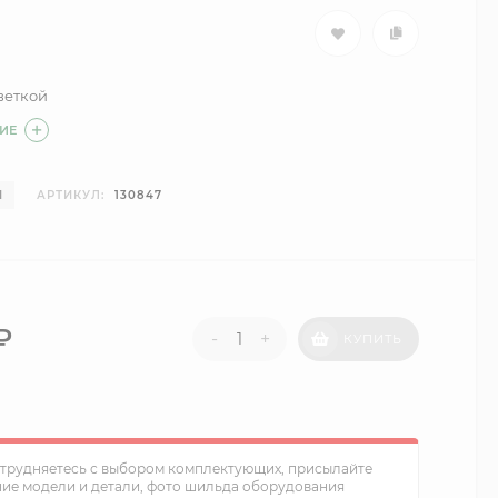
веткой
ИЕ
И
АРТИКУЛ:
130847
₽
-
+
КУПИТЬ
атрудняетесь с выбором комплектующих, присылайте
ние модели и детали, фото шильда оборудования