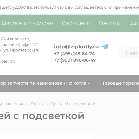
вашего удобства. Используя сайт, вы соглашаетесь с их примен
Документы и чертежи
О компании
Контакты
Еще
 23-й километр,
ладение 3, офис 27
info@zipkotly.ru
к, ул. Пролетарская,
+7 (495) 145-84-74
+7 (999) 876-86-47
рай, ст.
ор запчасти по наименованию котла
Газовые горел
 управления
Платы
Дисплей с подсветкой
й с подсветкой