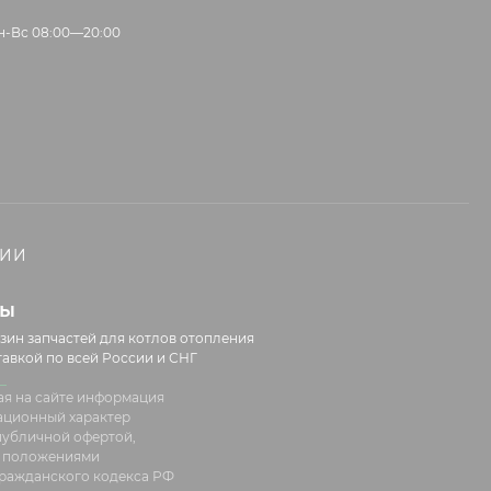
н-Вс 08:00—20:00
НИИ
лы
зин запчастей для котлов отопления
тавкой по всей России и СНГ
я на сайте информация
ационный характер
 публичной офертой,
 положениями
 Гражданского кодекса РФ