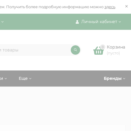
×
ением. Получить более подробную информацию можно
здесь
.
Личный кабинет
Корзина
0
(пусто)
ки
Еще
Бренды