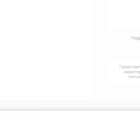
Подр
Представл
характе
полож