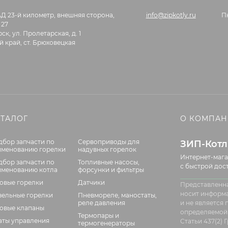
АД 23-й километр, внешняя сторона,
info@zipkotly.ru
П
 27
ск, ул. Пролетарская, д. 1
 край, ст. Брюховецкая
АТАЛОГ
О КОМПА
дбор запчасти по
Сервоприводы для
ЗИП-Кот
именованию горелки
надувных горелок
Интернет-мага
дбор запчасти по
Топливные насосы,
с быстрой дос
именованию котла
форсунки и фильтры
зовые горелки
Датчики
Представленна
носит информ
зельные горелки
Пневмореле, маностаты,
реле давления
и не является
зовые клапаны
определяемой
Термопары и
аты управления
Статьи 437(2)
термогенераторы