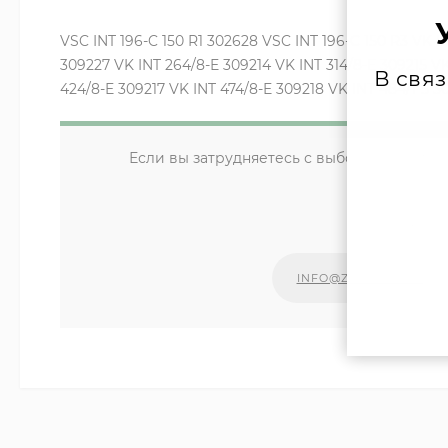
VSC INT 196-C 150 R1 302628 VSC INT 196-C 150 R3 VK IN
309227 VK INT 264/8-E 309214 VK INT 314/8-E 309215 VK
В свя
424/8-E 309217 VK INT 474/8-E 309218 VK INT 484/1-5 3
Если вы затрудняетесь с выбором компле
уд
Наши сп
INFO@ZIPKOTLY.RU