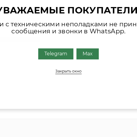
УВАЖАЕМЫЕ ПОКУПАТЕЛИ
T 164/1-5 309226 VK INT 164/8-E 309212 VK INT 214/8-E 309213 VK
 INT 324/1-5 309228 VK INT 364/8-E 309216 VK INT 414/1-5 30922
зи с техническими неполадками не при
09230 VK INT 564/1-5 309231
сообщения и звонки в WhatsApp.
ктующих, присылайте фото шильда оборудования или запча
Telegram
Max
обным для Вас способом
ециалисты свяжутся с Вами.
Закрыть окно
MAX
TELEGRAM