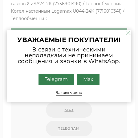
газовый ZSA24-2K (7736901490) / Теплообменник
Котел настенный Logamax U044-24K (7716010341) /
Теплообменник
УВАЖАЕМЫЕ ПОКУПАТЕЛИ!
Если вы затрудняетесь с выбором
комплектующих, присылайте фото
В связи с техническими
неполадками не принимаем
шильда оборудования или запчасти
сообщения и звонки в WhatsApp.
удобным для Вас способом
Наши специалисты свяжутся с Вами.
Telegram
Max
INFO@ZIPKOTLY.RU
Закрыть окно
MAX
TELEGRAM