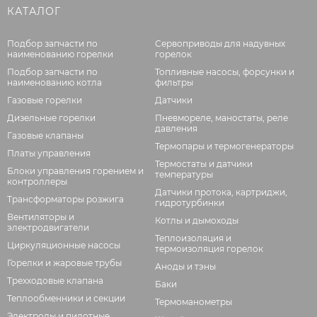
КАТАЛОГ
Подбор запчасти по
Сервоприводы для надувных
наименованию горелки
горелок
Подбор запчасти по
Топливные насосы, форсунки и
наименованию котла
фильтры
Газовые горелки
Датчики
Дизельные горелки
Пневмореле, маностаты, реле
давления
Газовые клапаны
Термопары и термогенераторы
Платы управления
Термостаты и датчики
Блоки управления горением и
температуры
контроллеры
Датчики протока, картриджи,
Трансформаторы розжига
гидротурбинки
Вентиляторы и
Котлы и дымоходы
электродвигатели
Теплоизоляция и
Циркуляционные насосы
термоизоляция горелок
Горелки и жаровые трубы
Аноды и тэны
Трехходовые клапана
Баки
Теплообменники и секции
Термоманометры
Электроды и пилотные