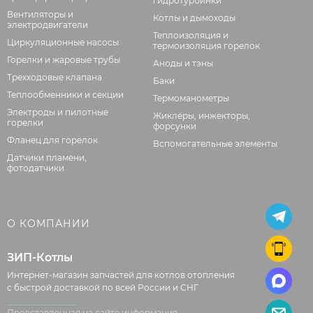
гидротурбинки
Вентиляторы и
Котлы и дымоходы
электродвигатели
Теплоизоляция и
Циркуляционные насосы
термоизоляция горелок
Горелки и жаровые трубы
Аноды и тэны
Трехходовые клапана
Баки
Теплообменники и секции
Термоманометры
Электроды и пилотные
Жиклёры, инжекторы,
горелки
форсунки
Фланец для горелок
Вспомогательные элементы
Датчики пламени,
фотодатчики
О КОМПАНИИ
ЗИП-Котлы
Интернет-магазин запчастей для котлов отопления
с быстрой доставкой по всей России и СНГ
Представленная на сайте информация