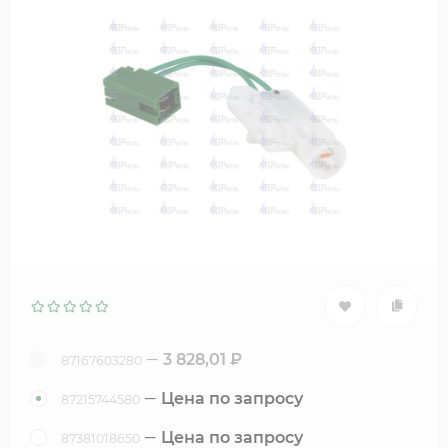
3 828,01
₽
87167603280
Цена по запросу
87215744580
Цена по запросу
87381018650