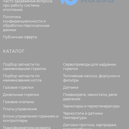
Часто задаваемые вопросы
про работу системы
отопления
Политика
конфиденциальности и
обработки персональных
данных
Публичная оферта
КАТАЛОГ
Подбор запчасти по
Сервоприводы для надувных
наименованию горелки
горелок
Подбор запчасти по
Топливные насосы, форсунки и
наименованию котла
фильтры
Газовые горелки
Датчики
Дизельные горелки
Пневмореле, маностаты, реле
давления
Газовые клапаны
Термопары и термогенераторы
Платы управления
Термостаты и датчики
Блоки управления горением и
температуры
контроллеры
Датчики протока, картриджи,
Трансформаторы розжига