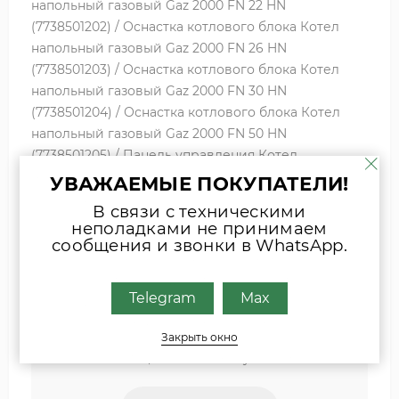
напольный газовый Gaz 2000 FN 22 HN
(7738501202) / Оснастка котлового блока Котел
напольный газовый Gaz 2000 FN 26 HN
(7738501203) / Оснастка котлового блока Котел
напольный газовый Gaz 2000 FN 30 HN
(7738501204) / Оснастка котлового блока Котел
напольный газовый Gaz 2000 FN 50 HN
(7738501205) / Панель управления Котел
напольный газовый Gaz 2000 FN 50 HN
УВАЖАЕМЫЕ ПОКУПАТЕЛИ!
(7738501205) / Оснастка котлового блока
В связи с техническими
неполадками не принимаем
сообщения и звонки в WhatsApp.
Если вы затрудняетесь с выбором
комплектующих, присылайте фото
Telegram
Max
шильда оборудования или запчасти
удобным для Вас способом
Закрыть окно
Наши специалисты свяжутся с Вами.