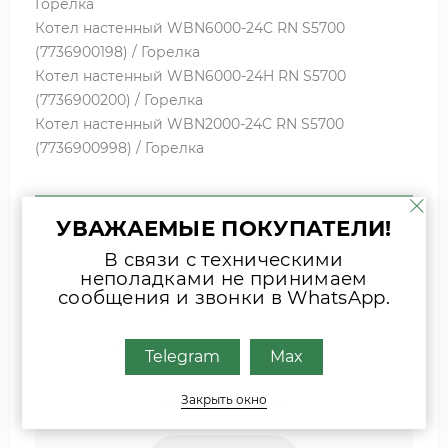
Горелка
Котел настенный WBN6000-24C RN S5700
(7736900198) / Горелка
Котел настенный WBN6000-24H RN S5700
(7736900200) / Горелка
Котел настенный WBN2000-24C RN S5700
(7736900998) / Горелка
УВАЖАЕМЫЕ ПОКУПАТЕЛИ!
Если вы затрудняетесь с выбором
комплектующих, присылайте фото
В связи с техническими
неполадками не принимаем
шильда оборудования или запчасти
сообщения и звонки в WhatsApp.
удобным для Вас способом
Наши специалисты свяжутся с Вами.
Telegram
Max
Закрыть окно
INFO@ZIPKOTLY.RU